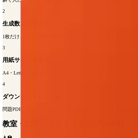
2
生成数を設定する
1枚だけ、または最大100問までまとめて生成できます
3
用紙サイズを選ぶ
A4・Letter・A3のレイアウトから選んで出力します
4
ダウンロードして印刷
問題PDFと解答PDFがそれぞれ印刷用データとして手に入り
教室・旅行にも使えるナンプレ印刷
👨‍🏫