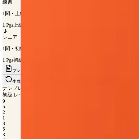
練習
1問・上級
1
Pgs
上級
👴
シニア
1問・初級・大文字
1
Pgs
初級
プレビュー
プレイする
生成
共有
解答を表示
ダウンロード
ナンプレ問題 #1
初級 レベル
9
5
2
1
3
5
3