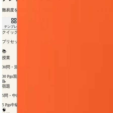
難易度を選び、最大100問を一括生成して、解答付きの印刷用
テンプレート
設定
外観
クイックシナリオ
プリセットを選んですぐに始める
📚
授業
30問・混合難度
30
Pgs
混合
📝
宿題
5問・中級
5
Pgs
中級
🧠