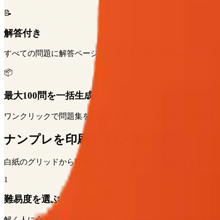
📝
解答付き
すべての問題に解答ページが付属。答え合わせや教室での採
📦
最大100問を一括生成
ワンクリックで問題集を丸ごと作成。クラス全員分、旅行用
ナンプレを印刷する4ステップ
白紙のグリッドから印刷用プリントまで1分もかかりません
1
難易度を選ぶ
解く人に合わせて初級・中級・上級・超上級から選択します