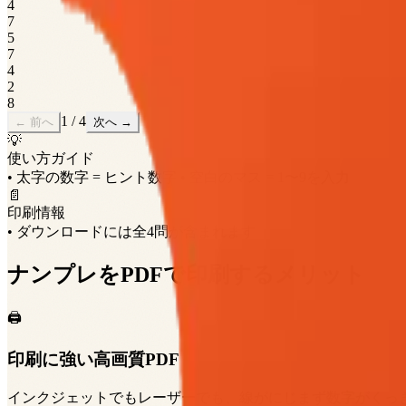
4
7
5
7
4
2
8
1
/
4
← 前へ
次へ →
💡
使い方ガイド
• 太字の数字 = ヒント数字
• 空白のマス = 1〜9を入力
📄
印刷情報
• ダウンロードには全4問が含まれます
ナンプレをPDFで印刷するメリット
🖨️
印刷に強い高画質PDF
インクジェットでもレーザーでも、線がにじまず数字がくっ