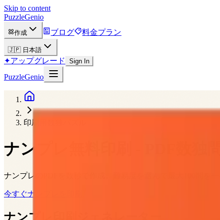
Skip to content
PuzzleGenio
ブログ
料金プラン
作成
🇯🇵
日本語
✦
アップグレード
Sign In
PuzzleGenio
印刷用数独パズル
ナンプレ無料印刷 - PDF数独
ナンプレのPDFを数秒で作成。難易度を選んで最大100問を
今すぐナンプレを印刷
ナンプレ印刷ジェネレーター