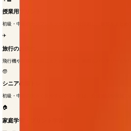
授業用プリント
初級・中級のナンプレをクラス全員分印刷し、解答をまとめ
✈️
旅行のお供に
飛行機や車移動の前にまとめて印刷。画面もバッテリーもWi-
🧓
シニアの脳トレ
初級・中級の大きく見やすいグリッドは、介護施設や家族で
🏠
家庭学習・プリント学習