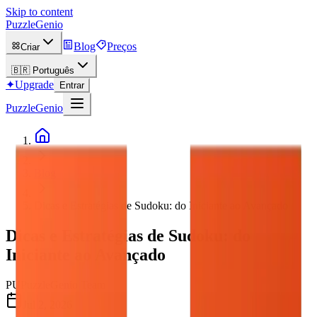
Skip to content
PuzzleGenio
Blog
Preços
Criar
🇧🇷
Português
✦
Upgrade
Entrar
PuzzleGenio
Blog
Dicas e Estratégias de Sudoku: do Iniciante ao Avançado
Dicas e Estratégias de Sudoku: do
Iniciante ao Avançado
PU
PuzzleGenio Team
Jul 2, 2026