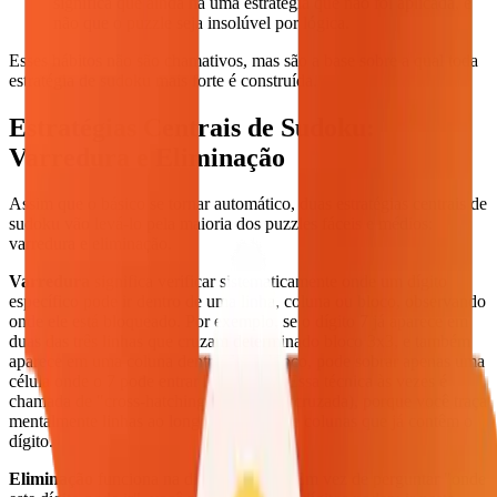
significa que ainda há uma estratégia que não foi aplicada, e
não que o puzzle seja insolúvel por lógica.
Esses hábitos não são chamativos, mas são a base sobre a qual toda
estratégia de sudoku mais forte é construída.
Estratégias Centrais de Sudoku:
Varredura e Eliminação
Assim que o básico se tornar automático, duas estratégias centrais de
sudoku vão levá-lo pela maioria dos puzzles fáceis e médios:
varredura e eliminação.
Varredura
significa verificar sistematicamente onde um dígito
específico pode ir dentro de uma linha, coluna ou bloco, observando
onde ele está bloqueado. Por exemplo, se o dígito 7 já aparece em
duas das três linhas que cruzam determinado bloco 3x3, e também
aparece em uma coluna dentro desse bloco, pode sobrar apenas uma
célula onde o 7 pode entrar legalmente. Essa técnica às vezes é
chamada de "cross-hatching" (varredura cruzada), porque você traça
mentalmente linhas ao longo das fileiras e colunas que já contêm o
dígito.
Eliminação
funciona na direção oposta. Em vez de perguntar "onde