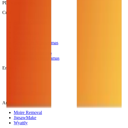
PDFs imprimíveis.
Criar
Palavras Cruzadas
Sudoku
Caça-palavras
Quebra-cabeças
Gerador de Nonogramas
Gerador de Bingo
Gerador de Labirinto
Gerador de Criptogramas
Empresa
Sobre nós
Fale conosco
Blog
Extensão Chrome
Amigos
Moire Removal
JigsawMake
Wyattly