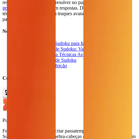
resolução. Se você prefere resolver no papel, baixe
sudoku para
imprimir grátis
em PDF com respostas. Depois de alguns puzzles,
técnicas que antes pareciam truques avançados de sudoku vão
parecer naturais.
Nesta página
Dicas Essenciais de Sudoku para Iniciantes
Estratégias Centrais de Sudoku: Varredura e Eliminação
Quando Avançar para Técnicas Avançadas
Explore Mais Guias de Sudoku
A Prática Leva à Perfeição
Compartilhar
PuzzleGenio
Ferramentas gratuitas para criar passatempos. Palavras cruzadas,
Sudoku, Caça-palavras, Quebra-cabeças e Nonogramas - todos com