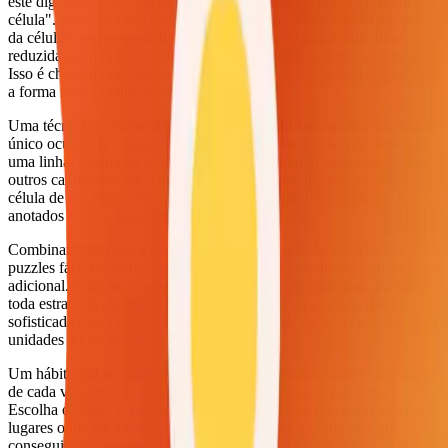
este dígito pode ir", você pergunta "quais dígitos podem ir nesta
célula". Observe cada número já presente na linha, coluna e bloco
da célula e risque-os da lista de candidatos. Se uma célula ficar
reduzida a um único candidato restante, você encontrou a resposta.
Isso é chamado de "single" (candidato único) ou "naked single", e é
a forma mais comum de resolver puzzles.
Uma técnica intimamente relacionada é o
hidden single
(candidato
único oculto): um candidato que aparece apenas uma vez dentro de
uma linha, coluna ou bloco, mesmo que a própria célula ainda liste
outros candidatos. Se o dígito 4 só couber fisicamente em uma
célula de um bloco, mesmo que essa célula também tenha 2 e 6
anotados como candidatos, o 4 precisa ficar ali.
Combinar varredura e eliminação resolve a grande maioria dos
puzzles fáceis e médios de sudoku sem exigir nenhuma técnica
adicional. Pratique as duas até que se tornem automáticas, já que
toda estratégia avançada nada mais é do que uma versão mais
sofisticada dessa mesma lógica de eliminação, aplicada a várias
unidades ao mesmo tempo.
Um hábito útil ao praticar essas duas estratégias é resolver um dígito
de cada vez em toda a grade antes de passar para o próximo.
Escolha o dígito 1, percorra cada linha, coluna e bloco em busca de
lugares onde ele ainda possa entrar, e posicione todos os 1 que
conseguir encontrar usando pura lógica. Depois passe para o 2,