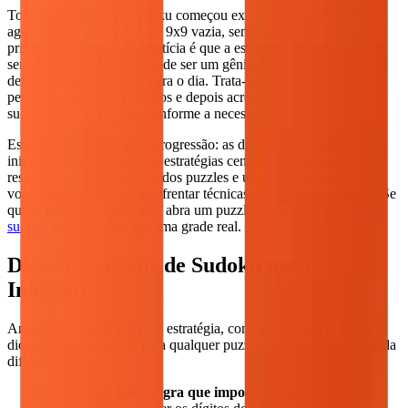
Todo especialista em sudoku começou exatamente onde você está
agora: diante de uma grade 9x9 vazia, sem saber onde colocar o
primeiro número. A boa notícia é que a estratégia de sudoku pode
ser aprendida. Não se trata de ser um gênio da matemática nem de
decorar truques da noite para o dia. Trata-se de construir um
pequeno conjunto de hábitos e depois acrescentar técnicas de
sudoku mais avançadas conforme a necessidade.
Este guia percorre toda a progressão: as dicas essenciais que todo
iniciante deve conhecer, as estratégias centrais de sudoku que
resolvem a grande maioria dos puzzles e um roteiro para quando
você estiver pronto para enfrentar técnicas avançadas de sudoku. Se
quiser praticar enquanto lê, abra um puzzle gratuito no
gerador de
sudoku
e acompanhe em uma grade real.
Dicas Essenciais de Sudoku para
Iniciantes
Antes de se preocupar com estratégia, consolide o básico. Estas
dicas de sudoku valem para qualquer puzzle, independentemente da
dificuldade.
Conheça a única regra que importa.
Cada linha, coluna e