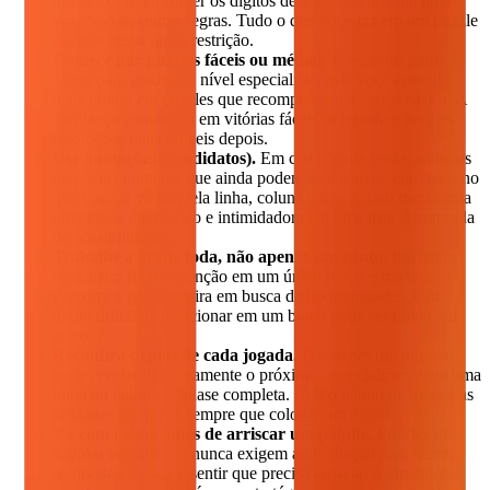
bloco 3x3 deve conter os dígitos de 1 a 9 exatamente uma
vez. Não há outras regras. Tudo o que você faz em um puzzle
decorre dessa única restrição.
Comece por puzzles fáceis ou médios.
É tentador partir
direto para grades de nível especialista, mas você aprende
mais rápido em puzzles que recompensam a lógica básica. A
confiança construída em vitórias fáceis se transfere para as
resoluções mais difíceis depois.
Use anotações (candidatos).
Em cada célula vazia, anote os
pequenos números que ainda podem se encaixar, com base no
que você já vê naquela linha, coluna e bloco. Isso transforma
uma grade em branco e intimidadora em uma lista estruturada
de possibilidades.
Trabalhe a grade toda, não apenas um canto.
Iniciantes
costumam fixar a atenção em um único bloco e travam.
Percorra a grade inteira em busca de oportunidades. Um
dígito difícil de posicionar em um bloco pode ser óbvio em
outro.
Reconfira depois de cada jogada.
Preencher um número
pode revelar imediatamente o próximo, especialmente em uma
linha ou coluna já quase completa. Crie o hábito de revisar as
unidades próximas sempre que colocar um dígito.
Vá com calma antes de arriscar um palpite.
Puzzles de
sudoku verdadeiros nunca exigem adivinhação para serem
resolvidos. Se você sentir que precisa arriscar, normalmente