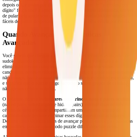
depois o 3, e assim por diante. Essa abordagem de "varredura por
dígito" força você a aplicar a varredura de forma sistemática, em vez
de pular pela grade sem critério, e tende a revelar hidden singles
fáceis de passar despercebidos quando você olha célula por célula.
Quando Avançar para Técnicas
Avançadas
Você saberá que chegou a hora de aprender técnicas avançadas de
sudoku quando encontrar um puzzle em que a varredura e a
eliminação travam completamente. Toda célula tem vários
candidatos, nenhum hidden single é visível, e a grade simplesmente
não avança. Isso é normal em puzzles difíceis e de nível especialista,
e significa que o puzzle exige raciocínio sobre grupos de células,
não apenas células isoladas.
O próximo degrau inclui
pares nus, trincas nuas e pares ocultos
(naked pairs, naked triples e hidden pairs), em que duas ou três
células de uma unidade compartilham um conjunto restrito de
candidatos que permite eliminar esses dígitos em outros lugares.
Domine essas técnicas antes de avançar para as estratégias baseadas
em padrões, porque quase todo puzzle difícil depende delas.
Além disso, existem as técnicas baseadas em padrões que resolvem