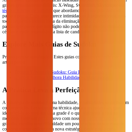
grades genuinamente difíceis: X-Wing, Swordfish, Skyscraper e a
técnica Y-Wing de sudoku
, que abordamos em um guia dedicado,
passo a passo. Cada uma parece intimidadora à primeira vista, mas
todas seguem a mesma ideia da eliminação básica: encontrar um
padrão que prove que um dígito não pode entrar em determinadas
células e então removê-lo da lista de candidatos.
Explore Mais Guias de Sudoku
Pronto para se aprofundar? Estes guias continuam de onde este
artigo parou:
Técnica Y-Wing de Sudoku: Guia Passo a Passo
Como o Sudoku Melhora Habilidades Matemáticas
A Prática Leva à Perfeição
A estratégia de sudoku é uma habilidade, e habilidades só melhoram
com repetição. Ler sobre uma técnica ajuda a reconhecê-la, mas
identificá-la ao vivo em uma grade é o que realmente a fixa na
memória. Gere um puzzle novo com nosso
gerador de sudoku
gratuito, escolha uma dificuldade um pouco acima da sua zona de
conforto e tente aplicar uma nova estratégia deste guia a cada