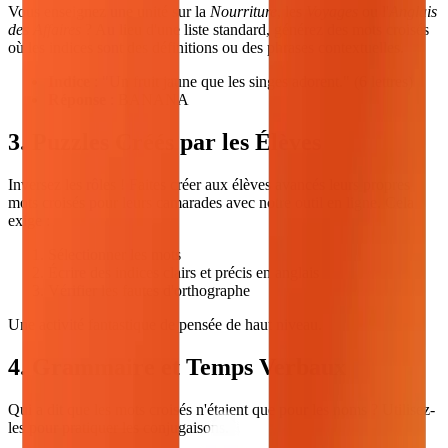
Vous enseignez une unité sur la
Nourriture
, les
Voyages
ou l'
Anglais
des Affaires
? Au lieu d'une liste standard, générez des mots croisés
où les indices sont des définitions ou des phrases contextuelles.
Indice
: "Un fruit jaune que les singes adorent." (6 lettres)
Réponse
: BANANA
3. Puzzles Créés par les Élèves
Inversez les rôles ! Faites créer aux élèves avancés leurs propres
mots croisés pour leurs camarades avec notre outil en ligne. Cela
exige :
Sélectionner les mots
Écrire des indices clairs et précis en anglais
Vérifier les fautes d'orthographe
Une activité fantastique de pensée de haut niveau.
4. Grammaire et Temps Verbaux
Qui a dit que les mots croisés n'étaient que pour les noms ? Utilisez-
les pour pratiquer les conjugaisons.