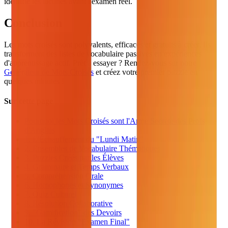
identifie les lacunes avant l'examen réel.
Conclusion
Les mots croisés sont polyvalents, efficaces et gratuits à créer. Ils
transforment des listes de vocabulaire passives en expériences
d'apprentissage actif. Prêt à essayer ? Rendez-vous sur notre
Générateur de Mots Croisés
et créez votre premier puzzle en
quelques minutes !
Sur cette page
Pourquoi les Mots Croisés sont l'Arme Secrète des Profs
d'Anglais
1. L'Échauffement du "Lundi Matin"
2. Ensembles de Vocabulaire Thématiques
3. Puzzles Créés par les Élèves
4. Grammaire et Temps Verbaux
5. Compréhension Orale
6. Homophones et Synonymes
7. Quiz Culturel
8. Résolution Collaborative
9. "Gamification" des Devoirs
10. La Révision "Examen Final"