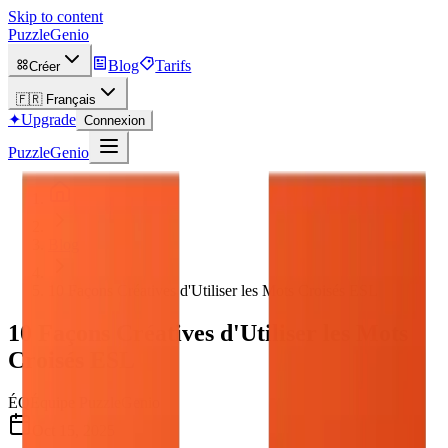
Skip to content
PuzzleGenio
Blog
Tarifs
Créer
🇫🇷
Français
✦
Upgrade
Connexion
PuzzleGenio
Blog
10 Façons Créatives d'Utiliser les Mots Croisés ESL
10 Façons Créatives d'Utiliser les Mots
Croisés ESL
ÉQ
Équipe PuzzleGenio
Oct 15, 2025