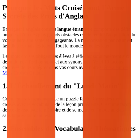
Pourquoi les Mots Croisés sont l'Arme
Secrète des Profs d'Anglais
Enseigner
l'anglais comme langue étrangère
comporte des défis
uniques. L'un des plus grands obstacles est de rendre l'acquisition du
vocabulaire amusante et engageante. La mémorisation par cœur est
fastidieuse, mais les jeux ? Tout le monde aime les jeux.
Les mots croisés obligent les élèves à réfléchir simultanément aux
définitions, à l'orthographe et aux synonymes. Voici 10 façons
créatives de les intégrer dans vos cours avec notre
Générateur de
Mots Croisés Gratuit
.
1. L'Échauffement du "Lundi Matin"
Commencez la semaine avec un puzzle facile. Créez des mots
croisés avec le vocabulaire de la leçon précédente. C'est une façon
douce de réactiver la mémoire et de se mettre en "mode anglais"
sans la pression d'un test.
2. Ensembles de Vocabulaire Thématiques