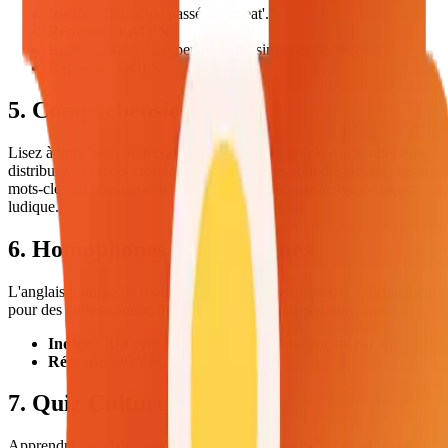
Indice
: "Participe passé de 'to eat'."
Réponse
: EATEN
Indice
: "Troisième personne du singulier de 'to go'."
Réponse
: GOES
5. Compréhension Orale
Lisez à voix haute une courte histoire ou un article d'actualité. Puis,
distribuez des mots croisés dont les réponses sont des détails clés ou
mots-clés du passage entendu. Cela teste l'écoute active de façon
ludique.
6. Homophones et Synonymes
L'anglais regorge de mots confusants. Créez un puzzle spécialement
pour des paires comme
there/their/they're
ou des synonymes.
Indice
: "Un synonyme de 'happy' commençant par J."
Réponse
: JOYFUL
7. Quiz Culturel
Apprendre l'anglais, ce n'est pas que la langue ; c'est aussi la culture.