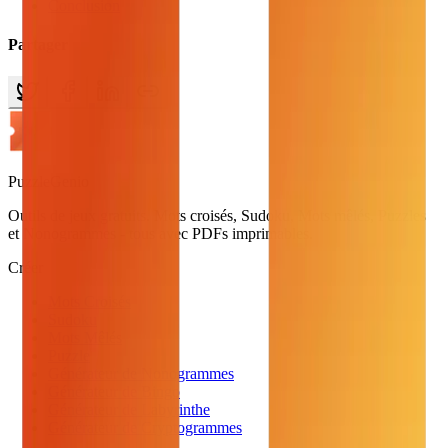
Conclusion
Partager
PuzzleGenio
Outils de jeux gratuits. Mots croisés, Sudoku, Mots mêlés, Puzzles
et Nonogrammes - tous avec PDFs imprimables.
Créer
Mots Croisés
Sudoku
Mots Mêlés
Puzzle
Générateur de Nonogrammes
Générateur de Bingo
Générateur de Labyrinthe
Générateur de Cryptogrammes