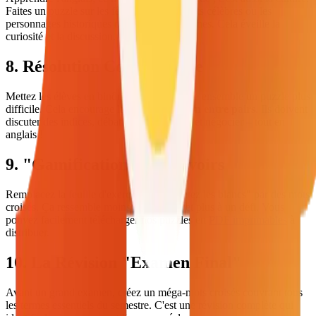
Faites un puzzle sur les fêtes, les monuments célèbres ou les
personnages historiques des pays anglophones. Cela éveille la
curiosité et la discussion.
8. Résolution Collaborative
Mettez les élèves en binômes pour résoudre ensemble un puzzle plus
difficile. Cela encourage la
communication entre pairs
. Ils doivent
discuter des indices, débattre des réponses et négocier – tout en
anglais !
9. "Gamification" des Devoirs
Remplacez la feuille d'exercices "complétez les blancs" par des mots
croisés. Ça ressemble moins à du travail et plus à un défi. Vous
pouvez facilement télécharger nos puzzles en
PDF imprimables
à
distribuer.
10. La Révision "Examen Final"
Avant un grand examen, créez un méga-mots croisés couvrant tous
les termes essentiels du semestre. C'est une révision complète qui