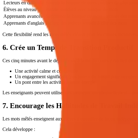
Lecteurs en difficulté
Fournir la banque de mots ; utiliser de plus gra
Élèves au niveau
Puzzle standard avec banque de mots
Apprenants avancés
Supprimer la banque de mots ; ajouter des mots
Apprenants d'anglais
Inclure des indices visuels à côté des mots
Cette flexibilité rend les mots mêlés idéaux pour les classes inclusives.
6. Crée un Temps de Transition Productif
Ces cinq minutes avant le déjeuner ou à la fin du cours ? Au lieu du ch
Une activité calme et concentrée
Un engagement significatif (pas juste « du travail pour occuper 
Un pont entre les activités à haute énergie
Les enseignants peuvent utiliser ces moments intentionnellement—pour 
7. Encourage les Habitudes de Travail Ind
Les mots mêlés enseignent aux élèves à travailler de façon indépendante 
Cela développe :