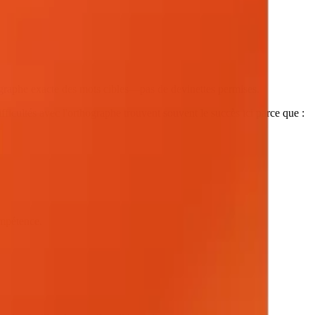
thographe exacte des mots cibles—pas de devinettes permises.
fficultés avec l'orthographe trouvent souvent le succès ici parce que :
ompétence.