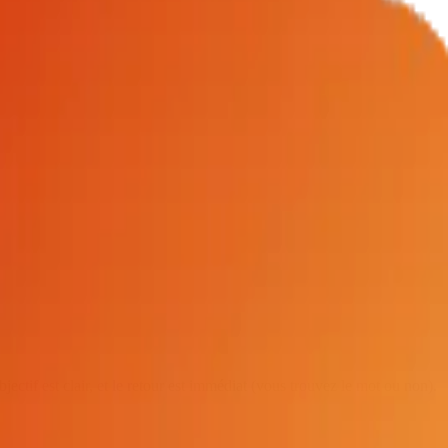
ectif est clair, et le retour est immédiat (vous trouvez le mot ou non).