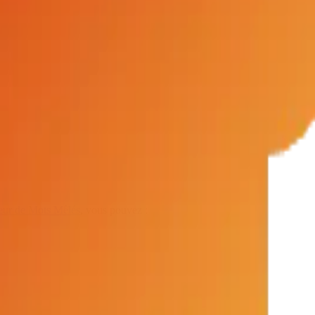
eur de Mots Mêlés
, vous pouvez :