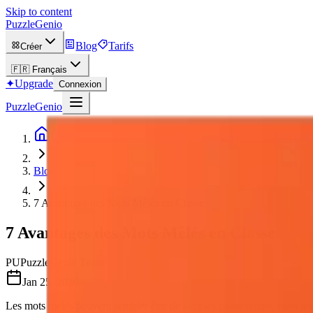
Skip to content
PuzzleGenio
Blog
Tarifs
Créer
🇫🇷
Français
✦
Upgrade
Connexion
PuzzleGenio
Blog
7 Avantages des Mots Mêlés en Classe
7 Avantages des Mots Mêlés en Classe
PU
PuzzleGenio Team
Jan 25, 2026
Les mots mêlés peuvent sembler être de simples passe-temps, mais les 