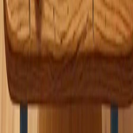
PuzzleGenio
PuzzleGenio menyediakan alat pembuat puzzle online gratis. Buat
teka-teki silang, sudoku, pencarian kata, puzzle jigsaw, dan
nonogram - semuanya dengan PDF yang bisa dicetak.
Alat Puzzle
Pembuat Teka-Teki Silang
Generator Sudoku
Pembuat Pencarian Kata
Pembuat Puzzle Jigsaw
Pembuat Puzzle Nonogram
Pembuat Kartu Bingo
Generator Labirin
Pembuat Kriptogram
Perusahaan
Tentang Kami
Hubungi Kami
Blog