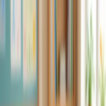
Skip to content
PuzzleGenio
Blog
Harga
Buat
🇮🇩
Bahasa Indonesia
✦
Upgrade
Masuk
PuzzleGenio
Bingo Angka
Pembuat
Bingo Angka Gratis
Buat kartu bingo angka siap cetak dalam hitungan detik. Pilih 1-75
atau 1-90, dapatkan kolom B-I-N-G-O klasik, kartu unik untuk
setiap pemain, dan daftar pemanggil untuk diundi. Sempurna untuk
kelas, penggalangan dana, dan pesta!
Buat Bingo Angka Sekarang