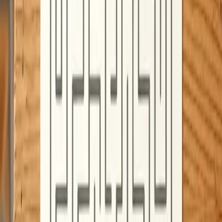
cetak untuk anak-anak.
🧓
Panti Lansia
Adakan malam bingo 1-75 klasik dengan kartu huruf besar dan
daftar pemanggil yang mudah.
🎉
Pesta & Penggalangan Dana
Selenggarakan permainan bingo tradisional di pesta, bazar sekolah,
dan acara amal.
👨‍👩‍👧
Malam Permainan Keluarga
Cetak satu set kartu dan mainkan bingo angka di rumah bersama
seluruh keluarga.
🏢