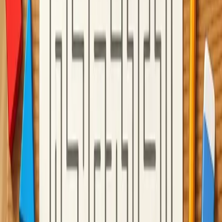
🌀
Labirin
Buat labirin cetak dengan ukuran dan tingkat kesulitan yang dapat
diatur
🔐
Pembuat Kriptogram
Ubah kutipan menjadi teka-teki kriptogram untuk dicetak atau
dibagikan online
FAQ Bingo Angka
Pertanyaan umum tentang pembuat bingo angka gratis kami