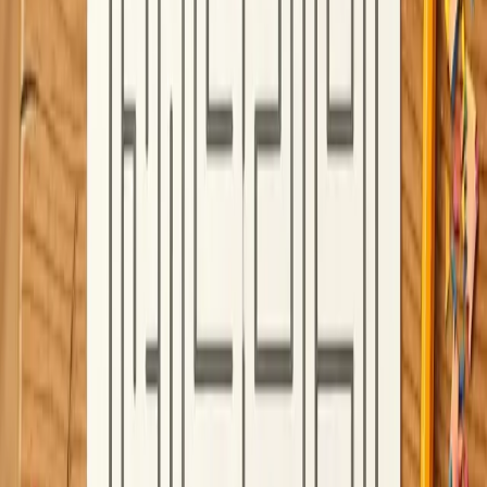
Recursive Backtracker, Prim, dan Kruskal — beserta kapan
sebaiknya menggunakan masing-masing.
Baca selengkapnya
Jelajahi Lebih Banyak Alat Puzzle
Coba generator puzzle gratis kami lainnya
🧩
Pembuat Jigsaw
Buat puzzle jigsaw kustom dari foto Anda
🔢
Generator Sudoku
Buat puzzle Sudoku cetak dengan 4 tingkat kesulitan
📝