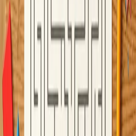
Pembuat Teka-Teki Silang
Buat teka-teki silang dengan kata-kata Anda sendiri
🔍
Pembuat Pencarian Kata
Buat puzzle pencarian kata untuk berbagai kesempatan
🎨
Pembuat Nonogram
Buat puzzle nonogram dari gambar atau pola buatan tangan
🎯
Pembuat Kartu Bingo
Buat kartu bingo kustom dengan daftar kata AI