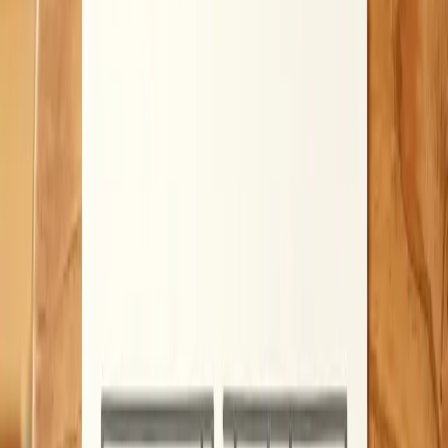
🎲
Kartu Unik untuk Semua
Buat hingga 30 kartu bingo angka unik sekaligus, masing-masing
dengan undian berbeda sehingga setiap pemain punya kartunya
sendiri.
📣
Daftar Pemanggil Disertakan
Unduh daftar pemanggil acak lengkap dengan huruf kolom (B 7, I
22) agar pembawa acara dapat memanggil angka secara berurutan.
Cara Membuat Kartu Bingo Angka
Buat kartu bingo angka siap cetak dalam tiga langkah
1
Pilih Rentang
Pilih 1-75, 1-90, atau atur rentang angka Anda sendiri