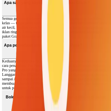
Apa saja yang saya dapatkan di paket Gratis?
Semua generator teka-teki, gratis untuk penggunaan pribadi dan
kelas — tanpa perlu kartu kredit. Hasil unduhan menyertakan tanda
air kecil, kualitas cetak hingga 6×, dan ruang kerja menampilkan
iklan ringan. Untuk lembar PR dan malam permainan keluarga,
paket Gratis biasanya sudah cukup.
Apa perbedaan antara Pro dan Pro Pass?
Keduanya membuka fitur yang persis sama — perbedaannya ada di
cara penagihan. Pro Pass adalah sekali bayar $5.99 untuk 30 hari
Pro yang berakhir dengan sendirinya, tanpa perpanjangan otomatis.
Langganan Pro ($9.90/bulan atau $69/tahun) diperpanjang otomatis
sampai Anda membatalkannya, dan lebih hemat jika Anda rutin
membuat teka-teki. Pilih Pass untuk proyek satu kali, dan langganan
untuk pekerjaan berkelanjutan.
Bolehkah saya menjual teka-teki yang dibuat di paket
Gratis?