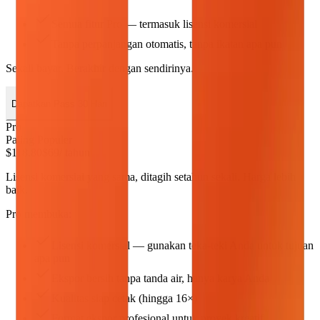
Semua fitur Pro — termasuk lisensi komersial
Tanpa perpanjangan otomatis, tanpa ikatan apa pun
Sekali bayar. Berakhir dengan sendirinya.
Dapatkan Pass 30 Hari
Pro
Paling Populer
$118.80
$69
/ tahun
Lisensi komersial yang sama, ditagih setahun sekali. Harga lebih
baik.
Pro membuka:
Lisensi komersial — gunakan teka-teki Anda untuk tujuan
apa pun
Ekspor bersih tanpa tanda air, hanya karya Anda
Kualitas siap cetak (hingga 16×)
Format ekspor profesional untuk proyek kreatif