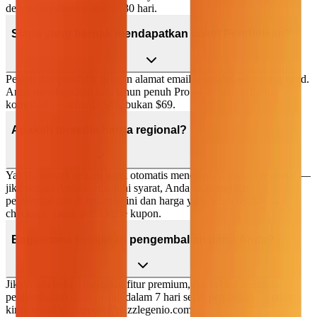
dengan sendirinya setelah 30 hari.
Siapa yang berhak mendapatkan paket Pendidikan?
Pelajar dan pendidik dengan alamat email sekolah (.edu) yang valid.
Anda mendapatkan satu tahun penuh Pro — termasuk lisensi
komersial — seharga $49, bukan $69.
Apakah tersedia harga regional?
Ya. Di banyak negara kami otomatis menerapkan diskon regional —
jika negara Anda memenuhi syarat, Anda akan melihat
pemberitahuan di halaman ini dan harga yang lebih rendah saat
checkout. Tidak perlu kode kupon.
Bagaimana kebijakan pengembalian dana Anda?
Jika Anda belum memakai fitur premium, Anda bisa meminta
pengembalian dana penuh dalam 7 hari sejak pembelian — cukup
kirim email ke
support@puzzlegenio.com
.