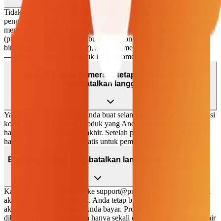
Tidak boleh — hasil ekspor paket Gratis hanya berlisensi untuk
penggunaan pribadi, pendidikan, dan nonkomersial lainnya. Untuk
menjual teka-teki Anda atau memakainya dalam produk berbayar
(produk siap cetak di Etsy, buku Amazon KDP, kursus atau
bimbingan belajar berbayar), Anda memerlukan Pro atau Pro Pass
— keduanya sudah termasuk lisensi komersial penuh.
Apakah lisensi komersial tetap berlaku jika saya
membatalkan langganan?
Ya. Setiap teka-teki yang Anda buat selama Pro aktif tetap berlisensi
komersial selamanya — produk yang Anda jual di Etsy tidak ikut
hangus saat langganan berakhir. Setelah pembatalan, akun Anda
hanya kembali ke paket Gratis untuk pembuatan teka-teki baru.
Bagaimana cara membatalkan langganan saya?
Kapan saja — kirim email ke
support@puzzlegenio.com
dan kami
akan segera memprosesnya. Anda tetap bisa memakai Pro hingga
akhir periode yang sudah Anda bayar. Pro Pass tidak perlu
dibatalkan: pembayarannya hanya sekali dan masa aktifnya berakhir