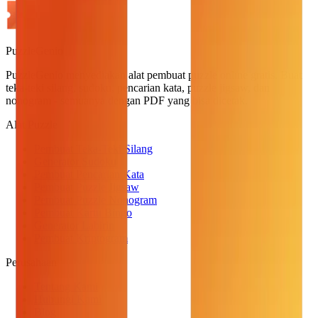
PuzzleGenio
PuzzleGenio menyediakan alat pembuat puzzle online gratis. Buat
teka-teki silang, sudoku, pencarian kata, puzzle jigsaw, dan
nonogram - semuanya dengan PDF yang bisa dicetak.
Alat Puzzle
Pembuat Teka-Teki Silang
Generator Sudoku
Pembuat Pencarian Kata
Pembuat Puzzle Jigsaw
Pembuat Puzzle Nonogram
Pembuat Kartu Bingo
Generator Labirin
Pembuat Kriptogram
Perusahaan
Tentang Kami
Hubungi Kami
Blog