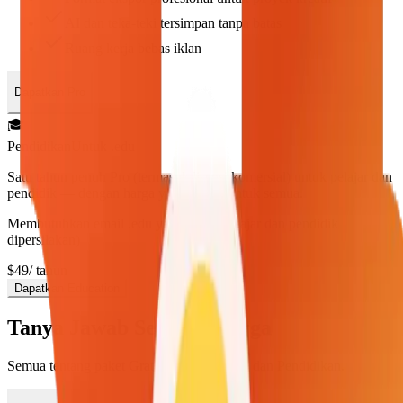
AI dan teka-teki tersimpan tanpa batas
Ruang kerja bebas iklan
Dapatkan Pro
🎓
Pendidikan
Untuk .edu
Satu tahun penuh Pro (termasuk lisensi komersial) untuk pelajar dan
pendidik — dengan harga yang cocok untuk semua.
Membutuhkan email .edu yang valid (pelajar dan pendidik
dipersilakan)
$49
/ tahun
Dapatkan Education
Tanya Jawab Seputar Harga
Semua tentang paket Gratis, Pro, Pro Pass, dan Pendidikan.