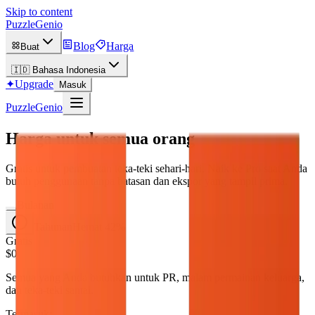
Skip to content
PuzzleGenio
Blog
Harga
Buat
🇮🇩
Bahasa Indonesia
✦
Upgrade
Masuk
PuzzleGenio
Harga untuk semua orang
Gratis untuk pembuatan teka-teki sehari-hari. Naik ke Pro saat Anda
butuh penggunaan tanpa batasan dan ekspor yang tampil prima.
Bulanan
Tahunan
Hemat 42%
Gratis
$0
Semua yang Anda butuhkan untuk PR, malam permainan keluarga,
dan teka-teki santai.
Termasuk: