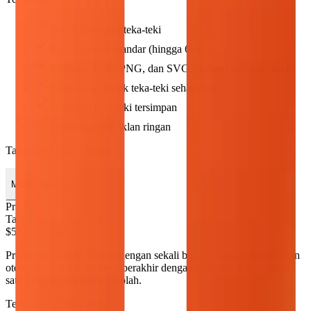
Setiap generator teka-teki
Kualitas cetak standar (hingga 6×)
Unduhan PDF, PNG, dan SVG (dengan tanda air kecil)
Bantuan AI untuk teka-teki sehari-hari
Beberapa teka-teki tersimpan
Didukung oleh iklan ringan
Tanpa perlu kartu kredit
Mulai Sekarang
Pro Pass
Tanpa langganan
$5.99
/ 30 hari
Pro penuh selama 30 hari dengan sekali bayar. Tanpa perpanjangan
otomatis — masa aktifnya berakhir dengan sendirinya. Pas untuk
satu proyek atau acara sekolah.
Termasuk selama 30 hari: