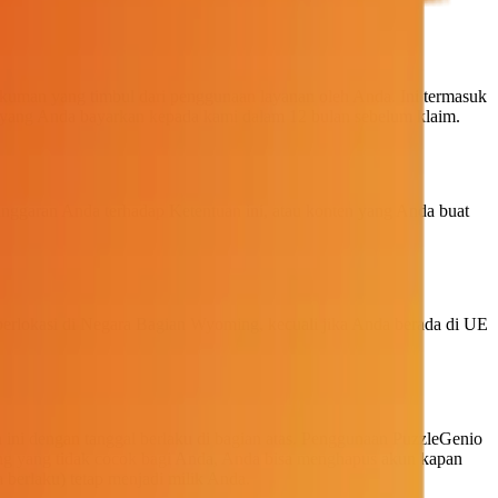
hukuman yang timbul dari penggunaan layanan oleh Anda. Ini termasuk
ah yang Anda bayarkan kepada kami dalam 12 bulan sebelum klaim.
langgaran Anda terhadap Ketentuan ini, atau konten yang Anda buat
 berlokasi di Negara Bagian Wyoming, kecuali jika Anda berada di UE
 ini dengan tanggal berlaku di bagian atas. Penggunaan PuzzleGenio
ang yang tidak cocok bagi Anda, Anda bisa menghapus akun kapan
berlaku) tetap menjadi milik Anda.