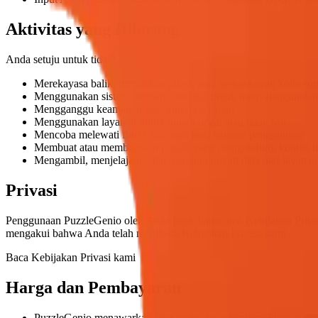
Aktivitas yang Dilarang
Anda setuju untuk tidak:
Merekayasa balik, mendekompilasi, atau mengekstrak kode sum
Menggunakan sistem otomatis atau bot untuk menyalahgunakan
Mengganggu keamanan atau kinerja layanan
Menggunakan layanan untuk tujuan ilegal atau tidak sah
Mencoba melewati fitur keamanan atau batasan penggunaan
Membuat atau membagikan puzzle yang mengandung konten ile
Mengambil, menjelajahi, atau mengumpulkan data dari layanan 
Privasi
Penggunaan PuzzleGenio oleh Anda juga diatur oleh Kebijakan Pri
mengakui bahwa Anda telah membaca Kebijakan Privasi kami.
Baca Kebijakan Privasi kami
Harga dan Pembayaran
PuzzleGenio menawarkan fitur gratis dan premium. Fitur gratis