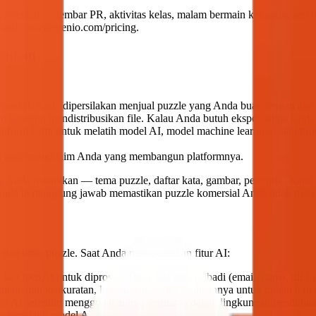
omersial — lembar PR, aktivitas kelas, malam bermain keluarga, sesi 
hadir: puzzlegenio.com/pricing.
akukan
endiri. Anda dipersilakan menjual puzzle yang Anda buat dengan alat
o sebelum mendistribusikan file. Kalau Anda butuh ekspor tanpa tanda
latform kami untuk melatih model AI, model machine learning, atau pr
ri atau mengklaim Anda yang membangun platformnya.
ang Anda masukkan — tema puzzle, daftar kata, gambar, petunjuk. Kami
s. Anda bertanggung jawab memastikan puzzle komersial Anda tidak mela
 dan tema puzzle. Saat Anda menggunakan fitur AI:
m ke OpenAI untuk diproses. Tidak ada data pribadi (email, nama, dll.) 
menjamin keakuratan, kesesuaian, atau kegunaannya untuk tujuan terte
an AI sebelum menggunakannya, terutama dalam lingkungan pendidika
uk melatih model AI.