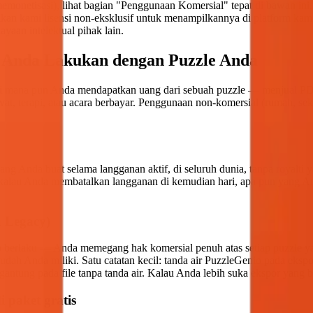
emonetisasi), lihat bagian "Penggunaan Komersial" tepat di bawah ini.
an kami lisensi non-eksklusif untuk menampilkannya di platform kami
aan intelektual pihak lain.
 Anda Lakukan dengan Puzzle Anda
: di mana pun Anda mendapatkan uang dari sebuah puzzle — menjual P
t, terapi, atau acara berbayar. Penggunaan non-komersial (rumah, sekol
ang Anda buat selama langganan aktif, di seluruh dunia, tanpa royalti 
kalau Anda membatalkan langganan di kemudian hari, apa pun yang Anda 
 Legacy)
p berlaku — Anda memegang hak komersial penuh atas setiap puzzle y
ah Anda miliki. Satu catatan kecil: tanda air PuzzleGenio pada ekspo
tung pada file tanpa tanda air. Kalau Anda lebih suka ekspor yang be
 paket gratis