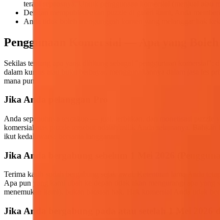
terapi sepuasnya. Untuk penggunaan komersial (menjual atau m
Dengan mempublikasikan puzzle di galeri kami, Anda memberik
Anda tidak boleh mengunggah konten yang melanggar hak kekay
Penggunaan Komersial — Apa yang Boleh
Sekilas tentang apa yang dihitung sebagai "penggunaan komersial"
dalam kursus atau buku berbayar, menggunakannya dalam jasa les priva
mana pun.
Jika Anda pelanggan Pro
Anda sepenuhnya tercakup — jual, terbitkan, dan monetisasi puzzle y
komersial atas puzzle tersebut adalah milik Anda selamanya. Bahkan 
ikut kedaluwarsa bersama langganan.
Jika Anda bergabung sebelum 1 Mei 2026 (Pengguna
Terima kasih sudah bergabung sejak awal. Ketentuan lama Anda teta
Apa pun yang kami ubah ke depan tidak akan mengurangi apa yang sud
menemukan kami), bukan batasan hak. Hak komersial Anda tidak bergan
Jika Anda bergabung pada atau setelah 1 Mei 2026 di