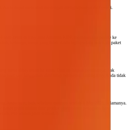
. Anda dapat mencabut ini dengan menghapusnya dari galeri.
DF siap cetak di Etsy atau Amazon KDP, memasukkan puzzle ke
ah, keluarga, terapi yang tidak Anda tagih) selalu boleh, di paket
yang harus dibayarkan ke kami. Dan ini bagian pentingnya: hak
buat saat langganan aktif tetap berlisensi. Listing Etsy Anda tidak
ang Anda buat, baik sebelum maupun setelah 1 Mei 2026, selamanya.
r paket gratis adalah fitur produk (membantu pengguna baru
rsih, Pro adalah jalan termudah.