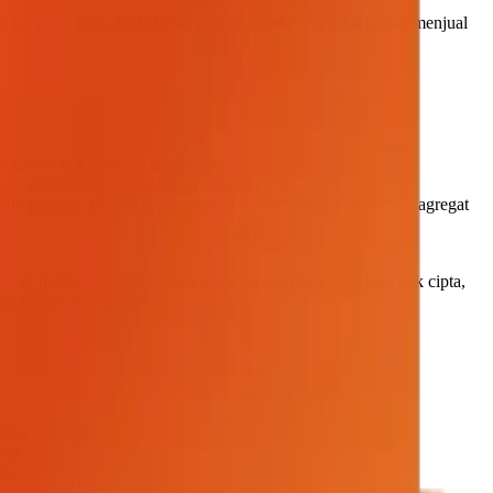
terapi yang tidak Anda tagih, semuanya oke. Saat Anda siap menjual
 kami — bukan akses ke alatnya.
 air, upgrade ke Pro adalah jawabannya.
oduk pesaing. (PuzzleGenio sendiri boleh menggunakan data agregat
 tidak memeriksa input Anda terhadap merek dagang atau hak cipta,
nggar hak orang lain.
yang disertakan.
ntu.
n.