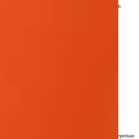
enis puzzle. Beberapa fitur menggunakan AI (didukung oleh
erlaku.
 tahun.
curigai adanya akses tidak sah.
 permintaan Anda dalam 30 hari.
 di kelas, untuk keluarga, untuk les privat, atau untuk keperluan