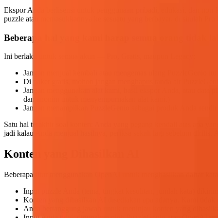
Ekspor Anda berlisensi untuk penggunaan pribadi, edukasi, dan non-k
puzzle atau memasukkannya ke sesuatu yang berbayar, di situlah Pro 
Beberapa hal yang kami harap semua orang tidak l
Ini berlaku untuk semua akun — Pro, Gratis, maupun Legacy:
Jangan menjual kembali atau mengemas ulang PuzzleGenio itu s
Di paket gratis, mohon jangan menghapus tanda air PuzzleGeni
Jangan menggunakan alat kami, hasil ekspor Anda, atau data p
dan anonim untuk menyempurnakan alat kami.)
Jangan menampilkan PuzzleGenio sebagai produk Anda sendi
Satu hal terakhir soal konten: Anda yang pegang kendali atas apa y
jadi kalau Anda menjual hasilnya, periksa sekali lagi sebelum dirili
Konten yang Dihasilkan AI
Beberapa fitur menggunakan OpenAI untuk menghasilkan daftar kata
Input puzzle Anda (tema, tingkat kesulitan, jumlah kata) dikiri
Konten yang dihasilkan AI disediakan apa adanya. Kami tidak 
Anda bertanggung jawab untuk meninjau konten yang dihasilk
Input Anda tidak digunakan oleh PuzzleGenio atau OpenAI unt