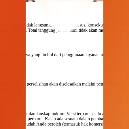
ggung jawab untuk meninjau konten yang dihasilkan.
as kerugian tidak langsung, insidental, khusus, konsekuensial, atau 
sediaan layanan. Total tanggung jawab kami tidak akan melebihi juml
rugian, atau biaya yang timbul dari penggunaan layanan oleh Anda, pe
ikat. Segala perselisihan akan diselesaikan melalui pengadilan yang
laku).
angan produk dan lanskap hukum. Versi terbaru selalu ada di halaman
Ketentuan yang diperbarui. Kalau ada sesuatu dalam pembaruan mendat
puzzle yang sudah Anda peroleh (termasuk hak komersial Legacy, jika 