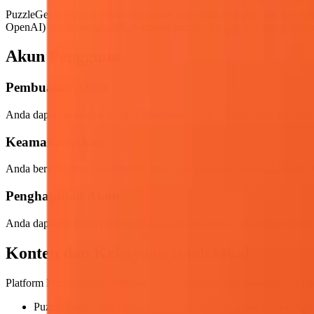
PuzzleGenio menyediakan alat online gratis dan premium untuk mem
OpenAI) untuk menghasilkan konten puzzle. Anda setuju untuk meng
Akun Pengguna
Pembuatan Akun
Anda dapat mendaftar dengan email/kata sandi, Google, atau GitHub.
Keamanan Akun
Anda bertanggung jawab untuk menjaga keamanan kredensial login 
Penghapusan Akun
Anda dapat meminta penghapusan akun dan semua data terkait deng
Konten dan Kekayaan Intelektual
Platform PuzzleGenio, termasuk alat, antarmuka, dan desainnya, dili
Puzzle yang Anda buat adalah milik Anda — sepenuhnya. Anda 