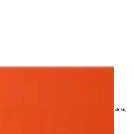
 puzzle kustom termasuk puzzle jigsaw, teka-teki silang, sudoku,
 tidak setuju, harap jangan menggunakan layanan kami.