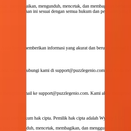
buat, menyesuaikan, mengunduh, mencetak, dan membagikan berbagai j
gunakan layanan ini sesuai dengan semua hukum dan peraturan yang b
 Anda harus memberikan informasi yang akurat dan berusia minimal 13
Anda. Segera hubungi kami di
support@puzzlegenio.com
jika Anda men
an mengirim email ke
support@puzzlegenio.com
. Kami akan memproses
ndungi oleh hukum hak cipta. Pemilik hak cipta adalah Wyattly LLC.
bisa mengunduh, mencetak, membagikan, dan menggunakannya di rumah,