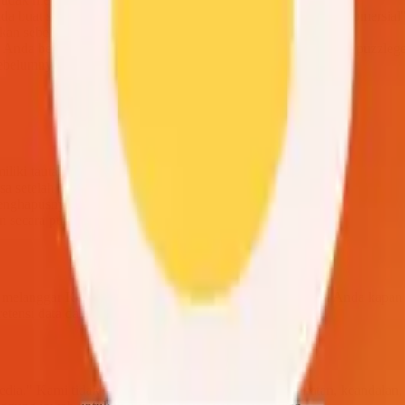
 buat selagi langganan aktif — lihat bagian "Penggunaan Komersial" 
lkan sebelum pembelian.
ika Anda belum menggunakan fitur premium. Hubungi
support@puzzleg
ebelumnya kepada pelanggan yang sudah ada.
liki tautan tersebut.
a setelah 30 hari.
a menghapusnya atau menghapus akun Anda.
 secara publik.
melanggar Ketentuan ini. Anda dapat menghentikan akun Anda kapan
etensi data dalam Kebijakan Privasi kami.
dia." Kami tidak memberikan jaminan tentang keakuratan, keandalan, 