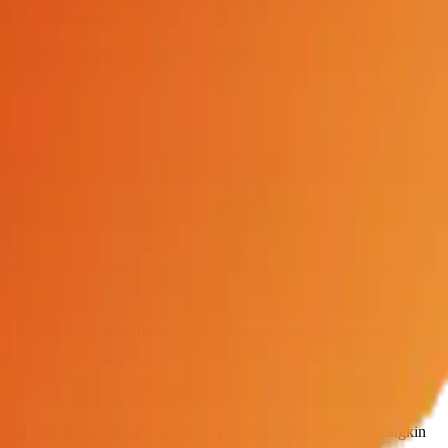
untuk detailnya.
enio.com
untuk permintaan pengembalian dana.
 saja dengan meminta penghapusan di
support@puzzlegenio.com
.
atau ketersediaan layanan. Puzzle yang dihasilkan oleh AI mungkin