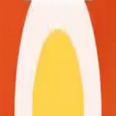
ber alat kami
 layanan atau membuat permintaan berlebihan
gal, kebencian, atau berbahaya
tanpa izin
vasi kami, yang menjelaskan cara kami mengumpulkan, menggunakan, 
 tidak memiliki batasan penggunaan kecuali dinyatakan lain.