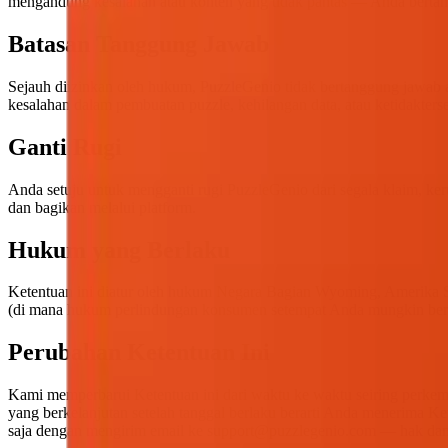
mengandung kesalahan atau konten yang tidak pantas — Anda bertan
Batasan Tanggung Jawab
Sejauh diizinkan oleh hukum, PuzzleGenio tidak bertanggung jawab at
kesalahan dalam pembuatan puzzle, kehilangan data, atau ketidakter
Ganti Rugi
Anda setuju untuk mengganti rugi PuzzleGenio dari segala klaim, ke
dan bagikan melalui platform.
Hukum yang Berlaku
Ketentuan ini diatur oleh hukum Negara Bagian Wyoming, Amerika Ser
(di mana hukum perlindungan konsumen setempat Anda mungkin ber
Perubahan Ketentuan Ini
Kami memperbarui Ketentuan ini dari waktu ke waktu seiring perkemb
yang berkelanjutan setelah tanggal berlaku berarti Anda menerima 
saja dengan mengirim email ke
support@puzzlegenio.com
— hak dan 