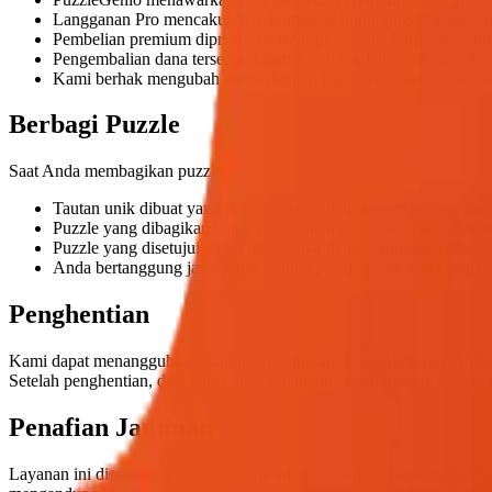
Langganan Pro mencakup hak komersial untuk puzzle yang Anda
Pembelian premium diproses oleh Stripe. Semua harga ditampi
Pengembalian dana tersedia dalam 7 hari setelah pembelian j
Kami berhak mengubah harga dengan pemberitahuan 30 hari s
Berbagi Puzzle
Saat Anda membagikan puzzle:
Tautan unik dibuat yang dapat diakses oleh siapa saja yang memi
Puzzle yang dibagikan tanpa persetujuan galeri akan kedaluwars
Puzzle yang disetujui galeri tetap dapat diakses hingga And
Anda bertanggung jawab atas konten puzzle yang Anda bagikan
Penghentian
Kami dapat menangguhkan atau menghentikan akses Anda jika Anda 
Setelah penghentian, data Anda akan ditangani sesuai dengan bagian r
Penafian Jaminan
Layanan ini disediakan "sebagaimana adanya" dan "sebagaimana terse