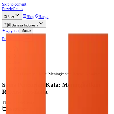
Skip to content
PuzzleGenio
Blog
Harga
Buat
🇮🇩
Bahasa Indonesia
✦
Upgrade
Masuk
PuzzleGenio
Blog
Sains Pencarian Kata: Meningkatkan Retensi Kosakata
Sains Pencarian Kata: Meningkatkan
Retensi Kosakata
TI
Tim PuzzleGenio
Oct 25, 2025