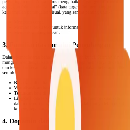
penyaringan otak. Anda harus mengabaikan "gangguan" (huruf
acak) dan fokus pada "sinyal" (kata target). Ini membangun
keterampilan pemindaian visual, yang sangat penting untuk:
Membaca cepat.
Memindai buku teks untuk informasi.
Memeriksa ulang tulisan.
3. Familiaritas melalui Pengulangan
Dalam pembelajaran bahasa, paparan adalah kunci. Seorang siswa
mungkin mendengar kata baru di kelas, tetapi melihatnya di daftar
dan kemudian secara aktif mencarinya menciptakan beberapa "titik
sentuh."
Baca
kata di daftar kata.
Visualisasikan
kata tersebut.
Temukan
kata di grid.
Lingkari
kata tersebut. Pengulangan ini memperkuat kata
dalam memori jangka pendek, memindahkannya lebih dekat
ke penyimpanan jangka panjang.
4. Dopamin dan Motivasi