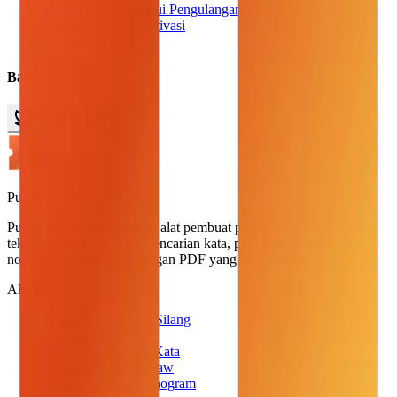
3. Familiaritas melalui Pengulangan
4. Dopamin dan Motivasi
Kesimpulan
Bagikan
PuzzleGenio
PuzzleGenio menyediakan alat pembuat puzzle online gratis. Buat
teka-teki silang, sudoku, pencarian kata, puzzle jigsaw, dan
nonogram - semuanya dengan PDF yang bisa dicetak.
Alat Puzzle
Pembuat Teka-Teki Silang
Generator Sudoku
Pembuat Pencarian Kata
Pembuat Puzzle Jigsaw
Pembuat Puzzle Nonogram