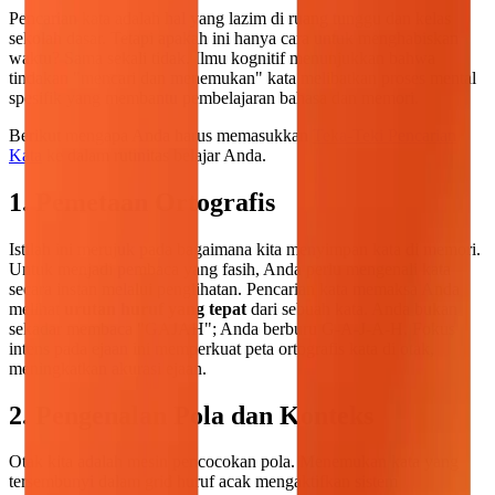
Pencarian kata adalah hal yang lazim di ruang tunggu dan kelas
sekolah dasar. Tetapi apakah ini hanya cara untuk menghabiskan
waktu? Sama sekali tidak. Ilmu kognitif menunjukkan bahwa
tindakan "mencari dan menemukan" kata melibatkan proses mental
spesifik yang membantu pembelajaran bahasa dan memori.
Berikut mengapa Anda harus memasukkan
Teka-Teki Pencarian
Kata
ke dalam rutinitas belajar Anda.
1. Pemetaan Ortografis
Istilah ini merujuk pada bagaimana kita menyimpan kata di memori.
Untuk menjadi pembaca yang fasih, Anda perlu mengenali kata
secara instan melalui penglihatan. Pencarian kata memaksa Anda
melihat
urutan huruf yang tepat
dari sebuah kata. Anda bukan
sekadar membaca "GAJAH"; Anda berburu G-A-J-A-H. Fokus
intens pada ejaan ini memperkuat peta ortografis kata di otak,
meningkatkan akurasi ejaan.
2. Pengenalan Pola dan Konteks
Otak kita adalah mesin pencocokan pola. Menemukan kata yang
tersembunyi dalam grid huruf acak mengaktifkan sistem