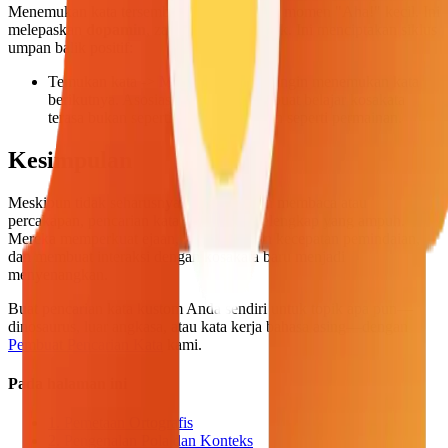
Menemukan kata tersembunyi memberikan momen "Aha!" kecil. Ini
melepaskan
dopamin
, zat kimia hadiah otak. Ini menciptakan siklus
umpan balik positif:
Temukan kata -> Merasa senang -> Ingin menemukan kata
berikutnya. Asosiasi positif ini membuat belajar kosakata
terasa bukan seperti beban melainkan seperti permainan.
Kesimpulan
Meskipun tidak seharusnya menggantikan membaca atau
percakapan, pencarian kata adalah alat pelengkap yang ampuh.
Mereka memperkuat ejaan, meningkatkan kecepatan pemindaian,
dan membuat interaksi dengan kosakata baru menjadi
menyenangkan.
Buat pencarian kata kustom Anda sendiri untuk topik apa pun—
dinosaurus, luar angkasa, atau kata kerja bahasa asing—dengan
Pembuat Pencarian Kata
kami.
Pada halaman ini
1. Pemetaan Ortografis
2. Pengenalan Pola dan Konteks