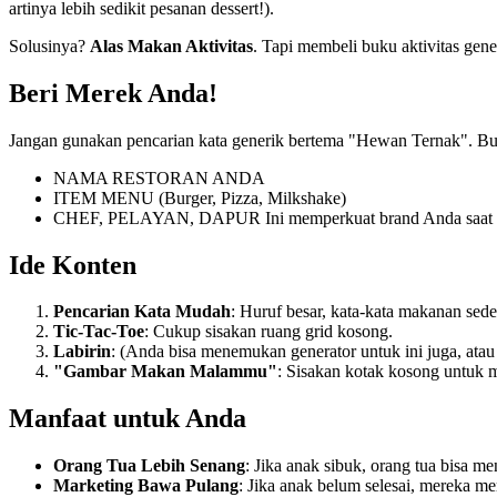
artinya lebih sedikit pesanan dessert!).
Solusinya?
Alas Makan Aktivitas
. Tapi membeli buku aktivitas gen
Beri Merek Anda!
Jangan gunakan pencarian kata generik bertema "Hewan Ternak". Bu
NAMA RESTORAN ANDA
ITEM MENU (Burger, Pizza, Milkshake)
CHEF, PELAYAN, DAPUR Ini memperkuat brand Anda saat m
Ide Konten
Pencarian Kata Mudah
: Huruf besar, kata-kata makanan s
Tic-Tac-Toe
: Cukup sisakan ruang grid kosong.
Labirin
: (Anda bisa menemukan generator untuk ini juga, ata
"Gambar Makan Malammu"
: Sisakan kotak kosong untuk 
Manfaat untuk Anda
Orang Tua Lebih Senang
: Jika anak sibuk, orang tua bisa 
Marketing Bawa Pulang
: Jika anak belum selesai, mereka m