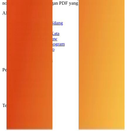
nonogram - semuanya dengan PDF yang bisa dicetak.
Alat Puzzle
Pembuat Teka-Teki Silang
Generator Sudoku
Pembuat Pencarian Kata
Pembuat Puzzle Jigsaw
Pembuat Puzzle Nonogram
Pembuat Kartu Bingo
Generator Labirin
Pembuat Kriptogram
Perusahaan
Tentang Kami
Hubungi Kami
Blog
Ekstensi Chrome
Teman
Moire Removal
JigsawMake
Wyattly