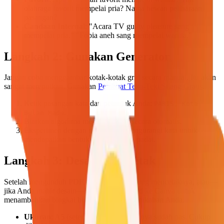
olahraga favorit mempelai pria? Nama hewan peliharaan
pasangan?
Candaan Internal
: "Acara TV guilty pleasure sang
mempelai pria." "Fobia aneh sang mempelai wanita."
Langkah 2: Gunakan Generator
Jangan coba menggambar kotak-kotak grid secara manual. Itu akan
sangat merepotkan. Gunakan
Pembuat Teka-Teki Silang Gratis
.
Ketik pasangan kata dan petunjuk Anda:
PARIS, Kota
.
Bulan Madu
Biarkan algoritma menyusun grid secara otomatis.
Eksperimen dengan menambah/mengurangi kata untuk
mendapatkan bentuk yang rapi dan padat.
Langkah 3: Desain dan Cetak
Setelah mengunduh PDF, Anda bisa langsung mencetaknya, atau—
jika Anda mahir desain—impor gambar grid ke Canva untuk
menambahkan bingkai bunga atau font pernikahan Anda.
Ukuran
: A5 (setengah lembar) biasanya sudah pas. Cukup