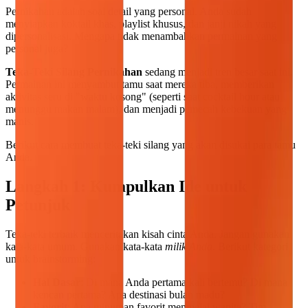
Pernikahan adalah soal detail yang personal. Anda sudah
menyiapkan koktail khas, playlist khusus, dan janji nikah yang
dipersonalisasi. Mengapa tidak menambahkan permainan yang
personal juga?
Teka-Teki Silang Pernikahan
sedang menjadi tren besar saat ini.
Permainan ini menyambut tamu saat mereka tiba, memberikan
aktivitas seru di "waktu kosong" (seperti saat cocktail hour atau
menunggu makan malam), dan menjadi pemecah kebekuan yang
manis.
Berikut cara membuat teka-teki silang yang akan disukai para tamu
Anda.
Langkah 1: Kumpulkan Ide untuk
Petunjuk
Teka-teki terbaik menceritakan kisah cinta Anda. Jangan gunakan
kata-kata umum. Gunakan kata-kata
milik Anda
. Berikut kategori
untuk brainstorming:
Hal Dasar
: Di mana Anda pertama kali bertemu? Di mana
kencan pertama? Apa destinasi bulan madu?
Favorit
: Apa minuman favorit mempelai wanita? Tim