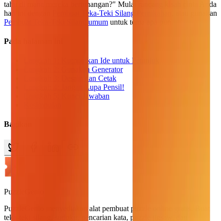
tahu di mana mereka bertunangan?" Mulai rancang kisah cinta Anda
hari ini dengan
Pembuat Teka-Teki Silang Pernikahan
, atau gunakan
Pembuat Teka-Teki Silang umum
untuk tema apa pun.
Pada halaman ini
Langkah 1: Kumpulkan Ide untuk Petunjuk
Langkah 2: Gunakan Generator
Langkah 3: Desain dan Cetak
Langkah 4: Jangan Lupa Pensil!
Langkah 5: Kunci Jawaban
Kesimpulan
Bagikan
PuzzleGenio
PuzzleGenio menyediakan alat pembuat puzzle online gratis. Buat
teka-teki silang, sudoku, pencarian kata, puzzle jigsaw, dan