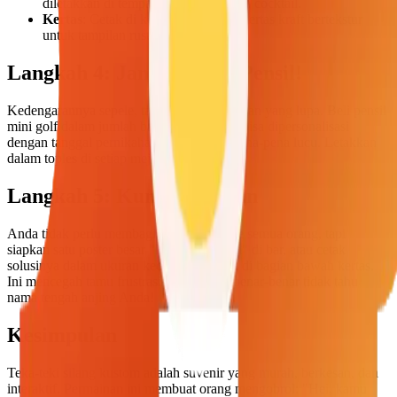
diletakkan di tempat duduk atau meja cocktail.
Kertas
: Cetak di kertas karton atau kertas kraft bertekstur
untuk tampilan rustic.
Langkah 4: Jangan Lupa Pensil!
Kedengarannya sepele, tapi banyak pasangan yang lupa. Beli pensil
mini golf dalam jumlah banyak (mungkin bisa dipersonalisasi
dengan tanggal pernikahan Anda?) atau pena-pena lucu. Letakkan
dalam toples di setiap meja.
Langkah 5: Kunci Jawaban
Anda tidak perlu membagikan jawaban ke semua orang, tapi
siapkan satu poster besar "Kunci Jawaban" di bar, atau cetak
solusinya dalam ukuran kecil dan terbalik di bagian bawah kertas.
Ini mencegah tamu frustrasi jika mereka benar-benar tidak tahu
nama tengah anjing Anda!
Kesimpulan
Teka-teki silang kustom adalah suvenir yang murah, berkesan, dan
interaktif. Permainan ini membuat orang mengobrol: "Hei, kamu