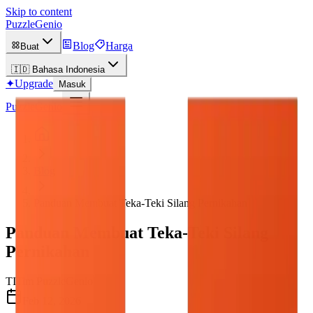
Skip to content
PuzzleGenio
Blog
Harga
Buat
🇮🇩
Bahasa Indonesia
✦
Upgrade
Masuk
PuzzleGenio
Blog
Panduan Membuat Teka-Teki Silang Pernikahan
Panduan Membuat Teka-Teki Silang
Pernikahan
TI
Tim PuzzleGenio
Feb 12, 2026