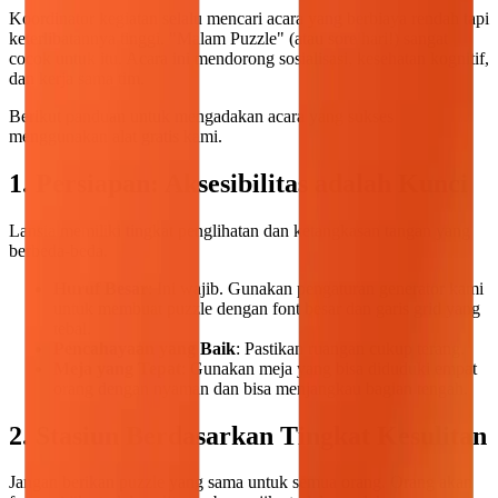
Koordinator kegiatan selalu mencari acara yang berbiaya rendah tapi
keterlibatannya tinggi. "Malam Puzzle" (atau sore hari!) sangat
cocok untuk itu. Acara ini mendorong sosialisasi, kesehatan kognitif,
dan kerja sama tim.
Berikut panduan untuk mengadakan acara yang sukses
menggunakan alat gratis kami.
1. Persiapan: Aksesibilitas adalah Kunci
Lansia memiliki tingkat penglihatan dan ketangkasan tangan yang
berbeda-beda.
Huruf Besar
: Ini wajib. Gunakan pengaturan generator kami
untuk membuat puzzle dengan font besar dan garis grid yang
tebal.
Pencahayaan yang Baik
: Pastikan ruangan cukup terang.
Meja yang Tepat
: Gunakan meja yang bisa diduduki empat
orang dengan nyaman dan bisa menjangkau bagian tengah.
2. Stasiun Berdasarkan Tingkat Kesulitan
Jangan berikan puzzle yang sama untuk semua orang. Orang akan