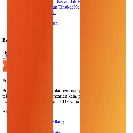
1. Persiapan: Aksesibilitas adalah Kunci
2. Stasiun Berdasarkan Tingkat Kesulitan
3. Jadikan Kolaboratif
4. Tema Itu Penting
5. Hadiah dan Camilan
Kesimpulan
Bagikan
PuzzleGenio
PuzzleGenio menyediakan alat pembuat puzzle online gratis. Buat
teka-teki silang, sudoku, pencarian kata, puzzle jigsaw, dan
nonogram - semuanya dengan PDF yang bisa dicetak.
Alat Puzzle
Pembuat Teka-Teki Silang
Generator Sudoku
Pembuat Pencarian Kata