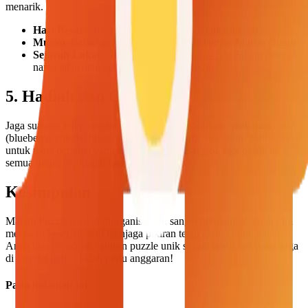
menarik.
Hari Besar
: Natal, Tahun Baru, Hari Kemerdekaan.
Musim
: Berkebun di Musim Semi, Dedaunan Musim Gugur.
Sejarah Lokal
: Gunakan
Pembuat Teka-Teki Silang
dengan
nama jalan atau landmark dari kota Anda.
5. Hadiah dan Camilan
Jaga suasana tetap ringan. Ini bukan ujian! Sajikan "makanan otak"
(blueberry, cokelat hitam, kacang-kacangan). Tawarkan hadiah kecil
untuk meja pertama yang menyelesaikan Sudoku, tapi pastikan
semua orang mendapat hadiah partisipasi.
Kesimpulan
Malam Puzzle mudah diorganisir dan sangat bermanfaat. Acara ini
melawan kesepian dan menjaga pikiran tetap aktif. Butuh bahan?
Anda bisa mencetak ratusan puzzle unik secara gratis sekarang juga
di
PuzzleGenio
. Tidak perlu anggaran!
Pada halaman ini