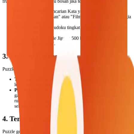
frustrasi jika terlalu sulit atau bosan jika terlalu mudah.
Meja 1 (Santai)
: Pencarian Kata yang mudah. Tema seperti
"Musik Tahun 1950-an" atau "Film Klasik" memicu nostalgia
dan percakapan.
Meja 2 (Pemikir)
: Sudoku tingkat menengah. Diselesaikan
secara kolaboratif.
Meja 3 (Ahli)
: Puzzle Jigsaw 500 keping atau tantangan
logika tingkat "Sulit".
3. Jadikan Kolaboratif
Puzzle sering dianggap sebagai aktivitas individu. Ubah itu.
Tim Berdua
: Pasangkan penghuni panti. "Dua pasang mata
lebih baik dari satu."
Papan Besar
: Proyeksikan Teka-Teki Silang ke layar (atau
gambar grid di papan tulis) dan selesaikan bersama satu
ruangan. Pembawa acara membacakan petunjuknya, dan
seluruh ruangan berteriak menjawab.
4. Tema Itu Penting
Puzzle generik memang boleh, tapi puzzle bertema jauh lebih