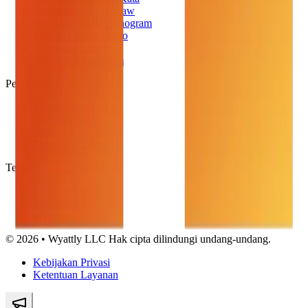
Pembuat Puzzle Jigsaw
Pembuat Puzzle Nonogram
Pembuat Kartu Bingo
Generator Labirin
Pembuat Kriptogram
Perusahaan
Tentang Kami
Hubungi Kami
Blog
Ekstensi Chrome
Teman
Moire Removal
JigsawMake
Wyattly
© 2026 • Wyattly LLC Hak cipta dilindungi undang-undang.
Kebijakan Privasi
Ketentuan Layanan