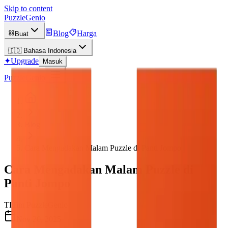
Skip to content
PuzzleGenio
Blog
Harga
Buat
🇮🇩
Bahasa Indonesia
✦
Upgrade
Masuk
PuzzleGenio
Blog
Cara Mengadakan Malam Puzzle di Panti Jompo
Cara Mengadakan Malam Puzzle di
Panti Jompo
TI
Tim PuzzleGenio
Nov 20, 2025