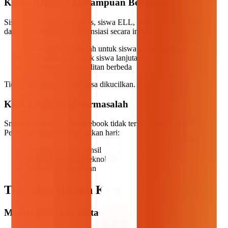
Ketika Tingkat Kemampuan Beragam
Siswa berkebutuhan khusus, siswa ELL, anak berbakat—semua
dalam satu ruangan. Diferensiasi secara instan:
Teka-teki lebih mudah untuk siswa yang kesulitan
Versi lebih sulit untuk siswa lanjutan
Aktivitas sama, kesulitan berbeda
Tidak ada siswa yang merasa dikucilkan.
Ketika Teknologi Bermasalah
Smartboard rusak? Chromebook tidak terisi? Internet mati?
Pencarian kata menyelamatkan hari:
Hanya kertas dan pensil
Tidak memerlukan teknologi
Selalu bisa diandalkan
Tips Manajemen Kelas
Menetapkan Ekspektasi