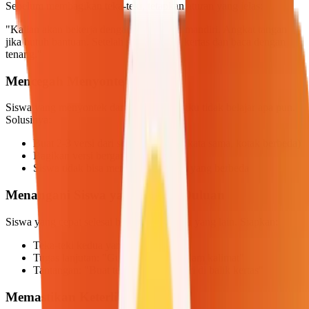
Sebelum membagikan teka-teki, tetapkan aturan yang jelas:
"Kalian akan bekerja dengan tenang dan mandiri. Angkat tangan
jika butuh bantuan. Setelah selesai, balik kertas dan baca dengan
tenang."
Mencegah Menyontek
Siswa yang menyontek dari teman sebangku tidak belajar apa pun.
Solusinya:
Buat 2-3 versi dari setiap teka-teki (kata sama, kotak berbeda)
Bagikan versi bergantian per baris
Siswa tidak bisa menyalin tata letak yang berbeda
Menangani Siswa yang Selesai Duluan
Siswa yang cepat selesai bisa mengganggu yang lain. Siapkan:
Teka-teki kedua yang lebih sulit
Tugas lanjutan: "Gunakan 5 kata dalam kalimat"
Tantangan: "Buat teka-tekimu sendiri di balik kertas"
Memastikan Keterlibatan