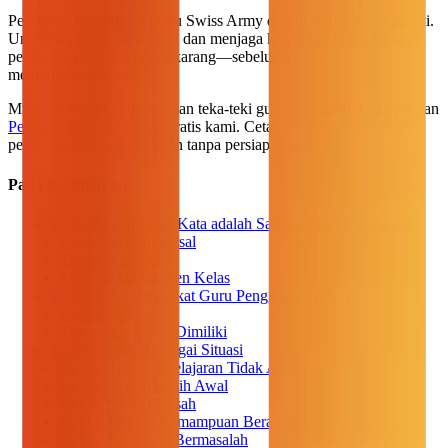
Pencarian kata adalah pisau Swiss Army dari pengajaran pengganti.
Universal, tanpa persiapan, dan menjaga ketertiban kelas. Bangun
perangkat darurat Anda sekarang—sebelum Anda
membutuhkannya.
Mulai membuat perpustakaan teka-teki guru pengganti Anda dengan
Pembuat Pencarian Kata
gratis kami. Cetak setumpuk dan jangan
pernah menghadapi momen tanpa persiapan lagi.
Pada halaman ini
Mengapa Pencarian Kata adalah Sahabat Guru Pengganti
Daya Tarik Universal
Tanpa Persiapan
Manfaat Manajemen Kelas
Membangun Perangkat Guru Pengganti Anda
Binder Darurat
Tema yang Wajib Dimiliki
Strategi untuk Berbagai Situasi
Ketika Rencana Pelajaran Tidak Ada
Ketika Selesai Lebih Awal
Ketika Siswa Gelisah
Ketika Tingkat Kemampuan Beragam
Ketika Teknologi Bermasalah