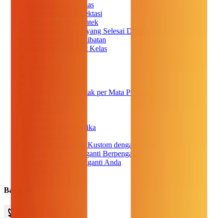
Tips Manajemen Kelas
Menetapkan Ekspektasi
Mencegah Menyontek
Menangani Siswa yang Selesai Duluan
Memastikan Keterlibatan
Adaptasi per Tingkat Kelas
TK-Kelas 2
Kelas 3-5
Kelas 6-8
Kelas 9-12
Daftar Kata Siap Cetak per Mata Pelajaran
Sains Umum
Sejarah AS
Sastra
Kosakata Matematika
Kosakata Umum
Membuat Teka-Teki Kustom dengan Cepat
Tips dari Guru Pengganti Berpengalaman
Checklist Guru Pengganti Anda
Kesimpulan
Bagikan