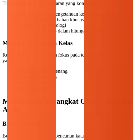
Tidak seperti aktivitas pelajaran yang kompleks, pencarian kata:
Tidak memerlukan pengetahuan kelas sebelumnya
Tidak membutuhkan bahan khusus
Berfungsi tanpa teknologi
Bisa dicetak dan siap dalam hitungan menit
Manfaat Manajemen Kelas
Ruangan yang penuh siswa fokus pada teka-teki adalah ruangan
yang terkendali:
Kerja mandiri yang tenang
Ekspektasi yang jelas
Keterlibatan bawaan
Mudah dipantau
Membangun Perangkat Guru Pengganti
Anda
Binder Darurat
Buat binder dengan 20-30 pencarian kata yang sudah dicetak,