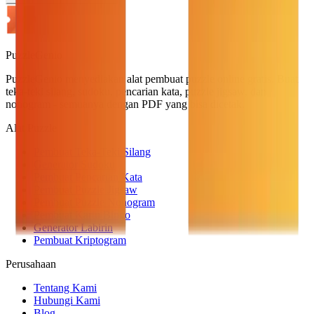
PuzzleGenio
PuzzleGenio menyediakan alat pembuat puzzle online gratis. Buat
teka-teki silang, sudoku, pencarian kata, puzzle jigsaw, dan
nonogram - semuanya dengan PDF yang bisa dicetak.
Alat Puzzle
Pembuat Teka-Teki Silang
Generator Sudoku
Pembuat Pencarian Kata
Pembuat Puzzle Jigsaw
Pembuat Puzzle Nonogram
Pembuat Kartu Bingo
Generator Labirin
Pembuat Kriptogram
Perusahaan
Tentang Kami
Hubungi Kami
Blog