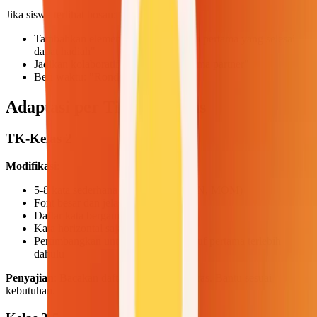
Jika siswa terlihat bosan:
Tambahkan elemen kompetisi: "Meja pertama yang selesai
dapat hadiah"
Jadikan kolaboratif: "Kerjakan bersama partner"
Beri waktu: "Ronde kilat 5 menit!"
Adaptasi per Tingkat Kelas
TK-Kelas 2
Modifikasi
:
5-8 kata sederhana (CAT, DOG, SUN, MOM)
Font besar dan jelas
Daftar kata bergambar
Kata horizontal saja
Pertimbangkan untuk melingkari huruf pertama terlebih
dahulu
Penyajian
: Bacakan daftar kata dengan keras. Bantu sesuai
kebutuhan.