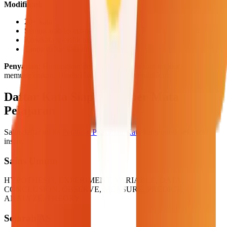
Modifikasi
:
20+ kata
Semua arah termasuk mundur
Kosakata spesifik mata pelajaran
Tanpa daftar kata untuk tantangan
Penyajian
: Hubungkan dengan kurikulum saat ini jika
memungkinkan. Hindari bahasa yang merendahkan.
Daftar Kata Siap Cetak per Mata
Pelajaran
Salin daftar ini ke
Pembuat Pencarian Kata
kami untuk teka-teki
instan:
Sains Umum
HYPOTHESIS, EXPERIMENT, VARIABLE, DATA,
CONCLUSION, OBSERVE, MEASURE, PREDICT,
ANALYZE, THEORY
Sejarah AS