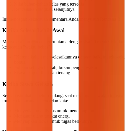
Nilai bahan-bahan kelas yang tersedia
Rencanakan langkah selanjutnya
Ini mencegah kekacauan sementara Anda menyusun Rencana B.
Ketika Selesai Lebih Awal
Menyelesaikan rencana guru utama dengan sisa 20 menit? Hindari
kekacauan "waktu bebas":
"Karena kalian menyelesaikannya dengan baik, ini teka-teki
bonus!"
Jadikan sebagai hadiah, bukan pengisi waktu
Siswa tetap terlibat dan tenang
Ketika Siswa Gelisah
Setelah istirahat, sebelum pulang, saat masa ujian—waktu transisi
memicu kekacauan. Pencarian kata:
Menyediakan aktivitas untuk menenangkan
Mengatur ulang tingkat energi
Menyiapkan siswa untuk tugas berikutnya