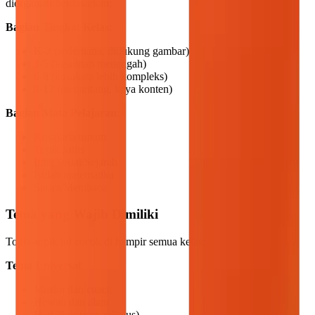
diorganisir berdasarkan:
Bagian Tingkat Kelas
:
K-2 (sederhana, didukung gambar)
3-5 (kesulitan menengah)
6-8 (kosakata lebih kompleks)
9-12 (menantang, kaya konten)
Bagian Mata Pelajaran
:
Kosakata umum
Topik sains
Ilmu sosial/Sejarah
Istilah matematika
Sastra/Membaca
Tema yang Wajib Dimiliki
Topik-topik ini cocok di hampir semua kelas:
Tema Universal
:
Musim dan cuaca
Hewan dan alam
Hari libur (non-religius)