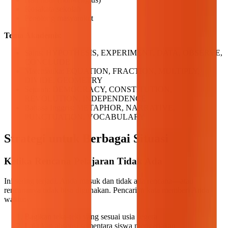
Kosakata sekolah
Penolong masyarakat
Tema Akademis
:
Sains: HYPOTHESIS, EXPERIMENT, DATA, OBSERVE,
CONCLUDE
Matematika: EQUATION, FRACTION, MULTIPLY,
DIVIDE, GEOMETRY
Sejarah: DEMOCRACY, CONSTITUTION,
REVOLUTION, INDEPENDENCE
Bahasa Inggris: METAPHOR, NARRATIVE,
PUNCTUATION, VOCABULARY
Strategi untuk Berbagai Situasi
Ketika Rencana Pelajaran Tidak Ada
Ini sering terjadi. Anda masuk dan tidak ada rencana—atau
rencananya tidak bisa digunakan. Pencarian kata memberi Anda
waktu:
Bagikan teka-teki yang sesuai usia segera
Lakukan absensi sementara siswa mengerjakan