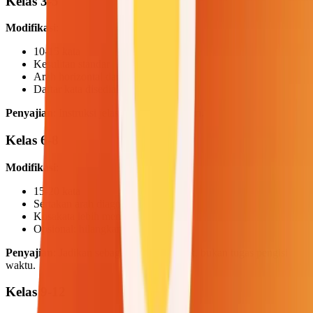
Kelas 3-5
Modifikasi
:
10-15 kata
Kesulitan standar
Arah horizontal dan vertikal
Daftar kata disediakan
Penyajian
: Instruksi jelas, lalu kerja mandiri.
Kelas 6-8
Modifikasi
:
15-20 kata
Sertakan arah diagonal
Kosakata lebih menantang
Opsional: hilangkan daftar kata
Penyajian
: Jadikan sebagai tantangan otak, bukan tugas pengisi
waktu.
Kelas 9-12