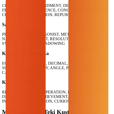
CONSTITUTION, AMENDMENT, DEMOCRACY,
FREEDOM, INDEPENDENCE, CONGRESS, PRESIDENT,
COLONIAL, REVOLUTION, REPUBLIC
Sastra
PROTAGONIST, ANTAGONIST, METAPHOR, SIMILE,
NARRATIVE, CONFLICT, RESOLUTION, THEME,
SYMBOLISM, FORESHADOWING
Kosakata Matematika
EQUATION, FRACTION, DECIMAL, MULTIPLY, DIVIDE,
SUBTRACT, GEOMETRY, ANGLE, PERIMETER,
CALCULATE
Kosakata Umum
RESPONSIBILITY, COOPERATION, PERSEVERANCE,
DETERMINATION, ACHIEVEMENT, CONFIDENCE,
INTEGRITY, COMPASSION, CURIOSITY, CREATIVITY
Membuat Teka-Teki Kustom dengan