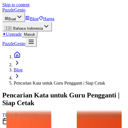
Skip to content
PuzzleGenio
Blog
Harga
Buat
🇮🇩
Bahasa Indonesia
✦
Upgrade
Masuk
PuzzleGenio
Blog
Pencarian Kata untuk Guru Pengganti | Siap Cetak
Pencarian Kata untuk Guru Pengganti |
Siap Cetak
TI
Tim PuzzleGenio
Jan 15, 2026