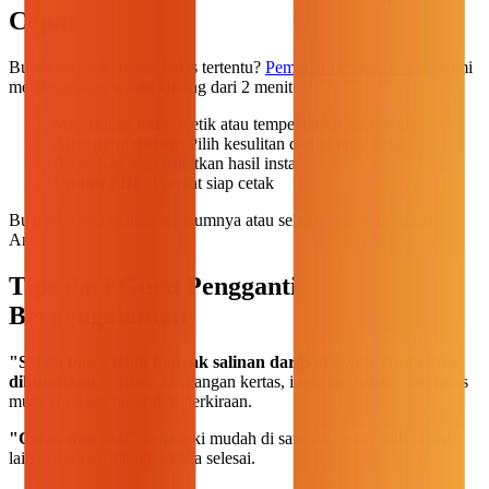
Cepat
Butuh teka-teki untuk kelas tertentu?
Pembuat Pencarian Kata
kami
membutuhkan waktu kurang dari 2 menit:
Masukkan kata
: Ketik atau tempel daftar kata Anda
Atur pengaturan
: Pilih kesulitan dan ukuran kotak
Buat
: Klik dan dapatkan hasil instan
Unduh PDF
: Format siap cetak
Buat teka-teki malam sebelumnya atau selama waktu persiapan
Anda.
Tips dari Guru Pengganti
Berpengalaman
"Selalu bawa lebih banyak salinan daripada yang Anda kira
dibutuhkan."
Siswa kehilangan kertas, ingin tambahan, dan kelas
mungkin lebih besar dari perkiraan.
"Cetak dua sisi."
Teka-teki mudah di satu sisi, lebih sulit di sisi
lain. Siswa membalik ketika selesai.