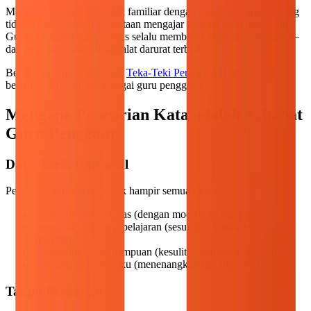
Memasuki kelas yang tidak familiar dengan rencana pelajaran yang
tidak terduga adalah kenyataan mengajar sebagai guru pengganti.
Guru pengganti yang cerdas selalu membawa aktivitas cadangan—
dan pencarian kata adalah alat darurat terbaik.
Berikut cara menggunakan
Teka-Teki Pencarian Kata
untuk
bertahan dan berhasil sebagai guru pengganti.
Mengapa Pencarian Kata adalah Sahabat
Guru Pengganti
Daya Tarik Universal
Pencarian kata cocok untuk hampir semua siswa:
Semua tingkatan kelas (dengan modifikasi yang sesuai)
Semua bidang mata pelajaran (sesuaikan kosakata ke topik
apa pun)
Semua tingkat kemampuan (kesulitan dapat disesuaikan)
Semua situasi perilaku (menenangkan dan menarik)
Tanpa Persiapan