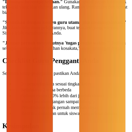
"Laminasi beberapa salinan."
Gunakan spidol papan tulis untuk
teka-teki yang bisa digunakan ulang. Ramah lingkungan dan hemat
biaya.
"Sesuaikan dengan konten guru utama jika memungkinkan."
Jika Anda tahu mata pelajarannya, buat teka-teki yang relevan.
Siswa lebih menghormati Anda.
"Jangan pernah menyebutnya 'tugas pengisi waktu.'"
Jadikan
sebagai "latihan otak," "latihan kosakata," atau "tantangan fokus."
Checklist Guru Pengganti Anda
Sebelum setiap penugasan, pastikan Anda memiliki:
5+ pencarian kata sesuai tingkat kelas
Setidaknya 2 tema berbeda
Salinan ekstra (10% lebih dari jumlah siswa)
Kunci jawaban (jangan sampai hilang!)
Pensil (siswa tidak pernah membawanya)
Rencana cadangan untuk siswa yang selesai duluan
Kesimpulan