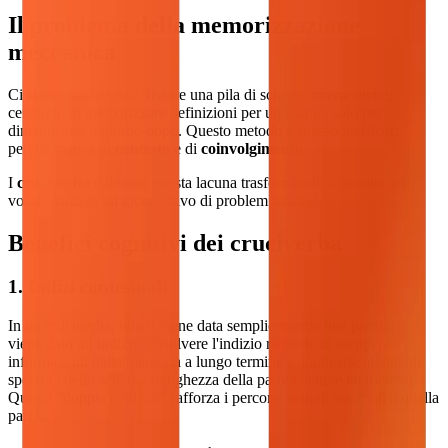
Il problema della memorizzazione
meccanica
Ci siamo passati tutti: fissare una pila di schede mnemoniche,
cercando di memorizzare definizioni per un esame, solo per
dimenticarle il giorno dopo. Questo metodo è spesso inefficace
perché manca di
contesto
e di
coinvolgimento
.
I
cruciverba
colmano questa lacuna trasformando lo studio del
vocabolario in un gioco attivo di problem solving.
Benefici cognitivi dei cruciverba
1. Indizi contestuali
In un cruciverba, non ti viene data semplicemente una parola; ti
viene dato un indizio. Risolvere l'indizio richiede di recuperare
informazioni dalla memoria a lungo termine e applicarle ai vincoli
specifici dello schema (lunghezza della parola, lettere incrociate).
Questa "doppia codifica" rafforza i percorsi neurali associati a quella
parola.