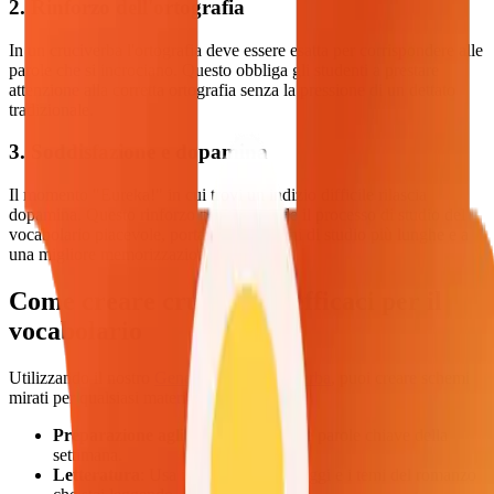
2. Rinforzo dell'ortografia
In un cruciverba l'ortografia deve essere esatta per corrispondere alle
parole che si incrociano. Questo obbliga gli studenti a prestare
attenzione alla corretta ortografia senza la pressione di un dettato
tradizionale.
3. Soddisfazione e dopamina
Il momento "Eureka!" in cui trovi un indizio difficile rilascia
dopamina. Questo rinforzo positivo rende il processo di studio del
vocabolario piacevole, portando a sessioni di studio più lunghe e a
una migliore memorizzazione.
Come creare cruciverba efficaci per il
vocabolario
Utilizzando il nostro
Generatore di Cruciverba
, puoi creare schemi
mirati per qualsiasi materia:
Preparazione agli esami
: Inserisci le parole chiave della
settimana.
Letteratura
: Usa i nomi dei personaggi e i temi del romanzo