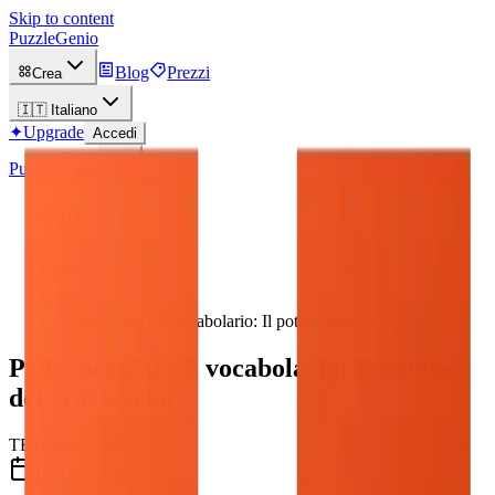
Skip to content
PuzzleGenio
Blog
Prezzi
Crea
🇮🇹
Italiano
✦
Upgrade
Accedi
PuzzleGenio
Blog
Padroneggiare il vocabolario: Il potere dei cruciverba
Padroneggiare il vocabolario: Il potere
dei cruciverba
TE
Team PuzzleGenio
Dec 9, 2025