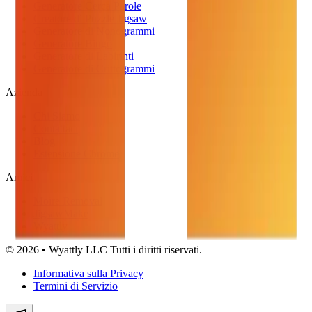
Generatore Cerca Parole
Creatore di Puzzle Jigsaw
Generatore di Nonogrammi
Generatore Bingo
Generatore di Labirinti
Generatore di Crittogrammi
Azienda
Chi Siamo
Contattaci
Blog
Estensione Chrome
Amici
Moire Removal
JigsawMake
Wyattly
© 2026 • Wyattly LLC Tutti i diritti riservati.
Informativa sulla Privacy
Termini di Servizio