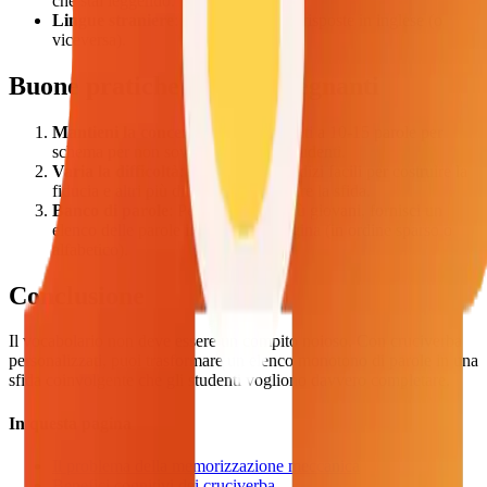
che stai leggendo.
Lingue straniere
: Indizi in italiano, risposte in inglese (o
viceversa).
Buone pratiche per gli insegnanti
Mantieni la concentrazione
: Limitati a 10-15 parole per
schema per non sovraccaricare gli studenti.
Varia la difficoltà
: Includi alcuni indizi facili per costruire la
fiducia e altri più difficili per stimolare la sfida.
Banco di parole
: Per gli studenti più giovani, fornisci un
elenco delle parole in fondo alla pagina (in ordine sparso o
alfabetico).
Conclusione
Il vocabolario non deve essere un compito noioso. Con cruciverba
personalizzati, puoi trasformare un elenco monotono di parole in una
sfida coinvolgente che gli studenti vogliono davvero completare.
In questa pagina
Il problema della memorizzazione meccanica
Benefici cognitivi dei cruciverba