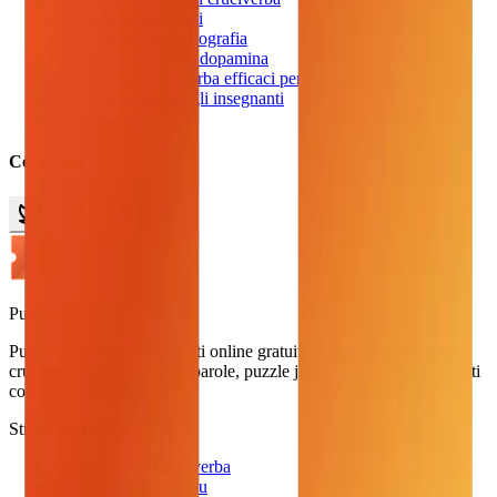
1. Indizi contestuali
2. Rinforzo dell'ortografia
3. Soddisfazione e dopamina
Come creare cruciverba efficaci per il vocabolario
Buone pratiche per gli insegnanti
Conclusione
Condividi
PuzzleGenio
PuzzleGenio offre strumenti online gratuiti per creare puzzle. Crea
cruciverba, sudoku, cerca parole, puzzle jigsaw e nonogrammi, tutti
con PDF stampabili.
Strumenti Puzzle
Generatore di Cruciverba
Generatore di Sudoku