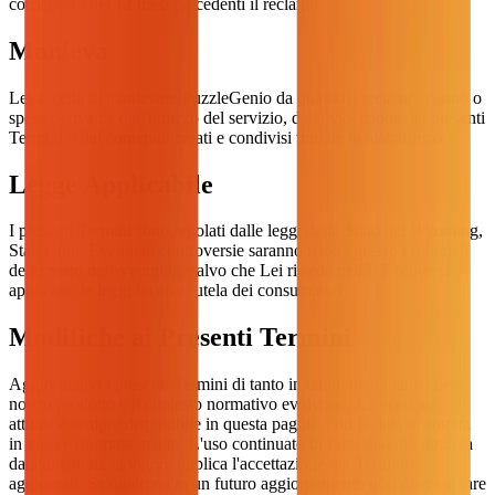
corrisposto nei 12 mesi precedenti il reclamo.
Manleva
Lei accetta di manlevare PuzzleGenio da qualsiasi reclamo, danno o
spesa derivante dall'utilizzo del servizio, dalla violazione dei presenti
Termini o dai contenuti creati e condivisi tramite la piattaforma.
Legge Applicabile
I presenti Termini sono regolati dalle leggi dello Stato del Wyoming,
Stati Uniti. Eventuali controversie saranno risolte presso i tribunali
dello Stato del Wyoming, salvo che Lei risieda nell'UE (dove si
applicano le leggi locali a tutela dei consumatori).
Modifiche ai Presenti Termini
Aggiorniamo i presenti Termini di tanto in tanto, man mano che il
nostro prodotto e il contesto normativo evolvono. La versione
attuale è sempre disponibile in questa pagina, con la data di entrata
in vigore riportata in alto. L'uso continuato di PuzzleGenio dopo la
data di entrata in vigore implica l'accettazione dei Termini
aggiornati. Se qualcosa in un futuro aggiornamento non dovesse fare