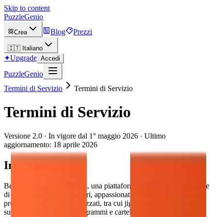
Skip to content
PuzzleGenio
Blog
Prezzi
Crea
🇮🇹
Italiano
✦
Upgrade
Accedi
PuzzleGenio
Termini di Servizio
Termini di Servizio
Termini di Servizio
Versione 2.0 · In vigore dal 1° maggio 2026 · Ultimo
aggiornamento: 18 aprile 2026
Introduzione
Benvenuto su PuzzleGenio, una piattaforma online per la creazione
di puzzle che aiuta educatori, appassionati e creatori di contenuti a
progettare puzzle personalizzati, tra cui jigsaw puzzle, cruciverba,
sudoku, crucipuzzle, nonogrammi e cartelle bingo. Accedendo o