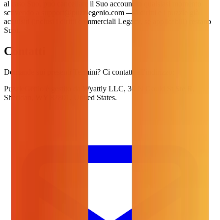
al caso Suo, può cancellare il Suo account in qualsiasi momento
scrivendo a
support@puzzlegenio.com
— i diritti e i puzzle già
acquisiti (inclusi i diritti commerciali Legacy, se applicabili) restano
Suoi.
Contatti
Domande sui presenti Termini? Ci contatti all'indirizzo:
PuzzleGenio è gestito da Wyattly LLC, 30 N Gould St Ste R,
Sheridan, WY 82801, United States.