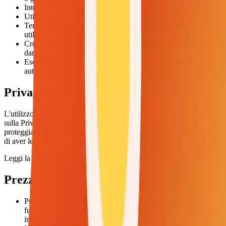
Interferire con la sicurezza o le prestazioni del servizio
Utilizzare il servizio per scopi illegali o non autorizzati
Tentare di aggirare le funzionalità di sicurezza o i limiti di
utilizzo
Creare o condividere puzzle con contenuti illegali, offensivi o
dannosi
Eseguire scraping, crawling o raccolta dati dal servizio senza
autorizzazione
Privacy
L'utilizzo di PuzzleGenio è regolato anche dalla nostra Informativa
sulla Privacy, che spiega come raccogliamo, utilizziamo e
proteggiamo i Suoi dati. Utilizzando il nostro servizio, Lei dichiara
di aver letto la nostra Informativa sulla Privacy.
Leggi la nostra Informativa sulla Privacy
Prezzi e Pagamenti
PuzzleGenio offre funzionalità gratuite e premium. Le
funzionalità gratuite non hanno limiti di utilizzo salvo diversa
indicazione.