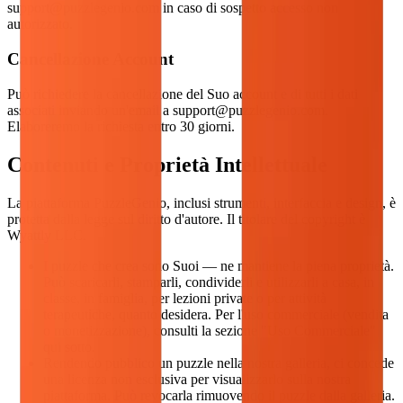
support@puzzlegenio.com
in caso di sospetto accesso non
autorizzato.
Cancellazione Account
Può richiedere la cancellazione del Suo account e di tutti i dati
associati inviando un'email a
support@puzzlegenio.com
.
Elaboreremo la richiesta entro 30 giorni.
Contenuti e Proprietà Intellettuale
La piattaforma PuzzleGenio, inclusi strumenti, interfaccia e design, è
protetta dalla legge sul diritto d'autore. Il titolare del copyright è
Wyattly LLC.
I puzzle che crea sono Suoi — ne mantiene la piena proprietà.
Può scaricarli, stamparli, condividerli e utilizzarli a casa, in
classe, in famiglia, per lezioni private o per attività
terapeutiche, quanto desidera. Per l'uso commerciale (vendita
o monetizzazione), consulti la sezione "Uso Commerciale"
qui sotto.
Rendendo pubblico un puzzle nella nostra galleria, ci concede
una licenza non esclusiva per visualizzarlo sulla nostra
piattaforma. Può revocarla rimuovendo il puzzle dalla galleria.