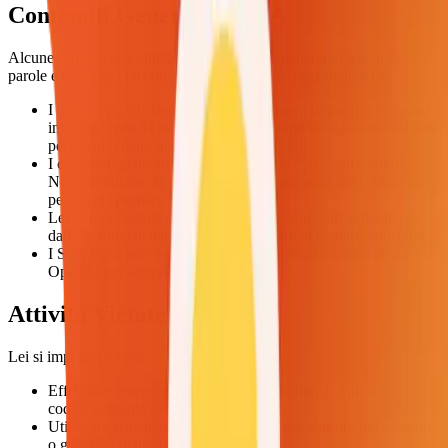
Contenuti Generati dall'IA
Alcune funzionalità utilizzano OpenAI per generare elenchi di
parole e temi per i puzzle. Quando utilizza le funzionalità IA:
I dati del puzzle (tema, difficoltà, numero di parole) vengono
inviati a OpenAI per l'elaborazione. Non vengono inclusi dati
personali (email, nome, ecc.).
I contenuti generati dall'IA sono forniti "così come sono".
Non garantiamo la loro accuratezza, adeguatezza o idoneità
per scopi specifici.
Lei è responsabile della revisione dei contenuti generati
dall'IA prima dell'utilizzo, in particolare in contesti educativi.
I Suoi input non vengono utilizzati da PuzzleGenio né da
OpenAI per addestrare modelli di IA.
Attività Vietate
Lei si impegna a non:
Effettuare reverse engineering, decompilare o estrarre il
codice sorgente dei nostri strumenti
Utilizzare sistemi automatizzati o bot per abusare del servizio
o generare richieste eccessive