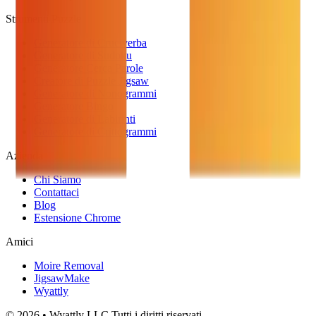
Strumenti Puzzle
Generatore di Cruciverba
Generatore di Sudoku
Generatore Cerca Parole
Creatore di Puzzle Jigsaw
Generatore di Nonogrammi
Generatore Bingo
Generatore di Labirinti
Generatore di Crittogrammi
Azienda
Chi Siamo
Contattaci
Blog
Estensione Chrome
Amici
Moire Removal
JigsawMake
Wyattly
© 2026 • Wyattly LLC Tutti i diritti riservati.