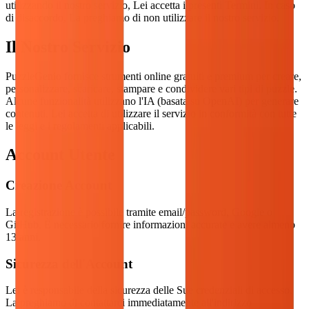
utilizzando il nostro servizio, Lei accetta i presenti Termini. In caso
di disaccordo, La preghiamo di non utilizzare il nostro servizio.
Il Nostro Servizio
PuzzleGenio fornisce strumenti online gratuiti e premium per creare,
personalizzare, scaricare, stampare e condividere vari tipi di puzzle.
Alcune funzionalità utilizzano l'IA (basata su OpenAI) per generare
contenuti. Lei accetta di utilizzare il servizio in conformità con tutte
le leggi e i regolamenti applicabili.
Account Utente
Creazione Account
La registrazione è possibile tramite email/password, Google o
GitHub. È necessario fornire informazioni accurate e avere almeno
13 anni.
Sicurezza dell'Account
Lei è responsabile della sicurezza delle Sue credenziali di accesso.
La preghiamo di contattarci immediatamente all'indirizzo