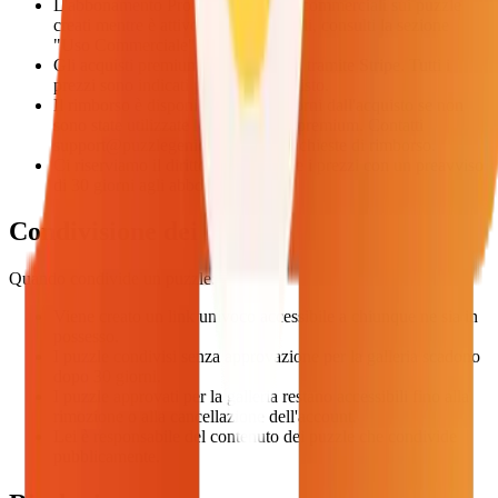
L'abbonamento Pro include i diritti commerciali sui puzzle
creati mentre è attivo — per i dettagli, consulti la sezione
"Uso Commerciale".
Gli acquisti premium sono elaborati tramite Stripe. Tutti i
prezzi sono indicati prima dell'acquisto.
Il rimborso è disponibile entro 7 giorni dall'acquisto se non
sono state utilizzate le funzionalità premium. Contatti
support@puzzlegenio.com
per le richieste di rimborso.
Ci riserviamo il diritto di modificare i prezzi con un preavviso
di 30 giorni agli abbonati esistenti.
Condivisione dei Puzzle
Quando condivide un puzzle:
Viene creato un link univoco accessibile a chiunque ne sia in
possesso.
I puzzle condivisi senza approvazione per la galleria scadono
dopo 30 giorni.
I puzzle approvati per la galleria restano accessibili fino alla
rimozione o alla cancellazione dell'account.
Lei è responsabile del contenuto dei puzzle che condivide
pubblicamente.