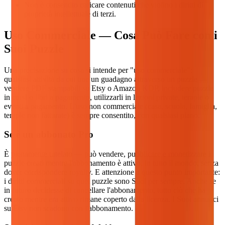
Non è consentito caricare contenuti che violino i diritti di
proprietà intellettuale di terzi.
Uso Commerciale — Cosa Può Fare con i
Suoi Puzzle
Una precisazione su cosa si intende per "uso commerciale":
qualsiasi attività da cui trae un guadagno attraverso un puzzle —
vendere PDF stampabili su Etsy o Amazon KDP, includere puzzle
in corsi o libri a pagamento, utilizzarli in lezioni private, terapie o
eventi a pagamento. L'uso non commerciale (casa, scuola, famiglia,
terapie non fatturate) è sempre consentito, con qualsiasi piano.
Se è un abbonato Pro
È pienamente tutelato — può vendere, pubblicare e monetizzare i
puzzle creati mentre l'abbonamento è attivo, in tutto il mondo, senza
dover corrispondere royalty. E attenzione a questo punto importante:
i diritti commerciali su quei puzzle sono Suoi per sempre. Anche se
in futuro decidesse di cancellare l'abbonamento, tutto ciò che ha
creato mentre era attivo rimane coperto dalla licenza. I Suoi annunci
su Etsy non scadono con l'abbonamento.