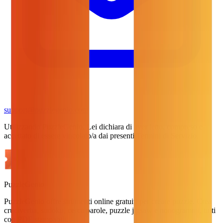
support@puzzlegenio.com
Utilizzando PuzzleGenio, Lei dichiara di aver letto, compreso e
accettato di essere vincolato/a dai presenti Termini di Servizio.
PuzzleGenio
PuzzleGenio offre strumenti online gratuiti per creare puzzle. Crea
cruciverba, sudoku, cerca parole, puzzle jigsaw e nonogrammi, tutti
con PDF stampabili.