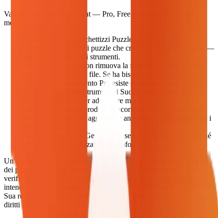
Valgono per tutti gli account — Pro, Free e Legacy allo stesso
modo:
Non rivenda o ripacchettizzi PuzzleGenio in sé. Può
liberamente vendere i puzzle che crea con i nostri strumenti —
ma non l'accesso agli strumenti.
Sul piano gratuito, non rimuova la filigrana di PuzzleGenio
prima di distribuire il file. Se ha bisogno di export senza
filigrana, l'abbonamento Pro esiste esattamente per questo.
Non utilizzi i nostri strumenti, i Suoi export o i dati della
nostra piattaforma per addestrare modelli di IA, sistemi di
machine learning o prodotti concorrenti. (PuzzleGenio può
invece utilizzare dati aggregati e anonimizzati per migliorare i
propri strumenti.)
Non presenti PuzzleGenio come se fosse un Suo prodotto, né
affermi di aver realizzato la piattaforma.
Un'ultima cosa sui contenuti: è Lei a decidere cosa inserire — temi
dei puzzle, elenchi di parole, immagini, definizioni. Non
verifichiamo i Suoi input rispetto a marchi o copyright, quindi se
intende vendere il risultato, conviene dare un'occhiata preventiva. È
Sua responsabilità assicurarsi che i puzzle commerciali non violino i
diritti altrui.