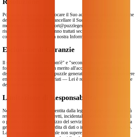
Risoluzione
Possiamo sospendere o revocare il Suo accesso in caso di violazione
dei presenti Termini. Può cancellare il Suo account in qualsiasi
momento contattando
support@puzzlegenio.com
. In caso di
risoluzione, i Suoi dati saranno trattati secondo la sezione sulla
conservazione dei dati della nostra Informativa sulla Privacy.
Esclusione di Garanzie
Il servizio è fornito "così com'è" e "secondo disponibilità". Non
forniamo alcuna garanzia in merito all'accuratezza, affidabilità o
disponibilità del servizio. I puzzle generati dall'IA possono contenere
errori o contenuti inappropriati — Lei è responsabile della revisione
dei contenuti generati.
Limitazione di Responsabilità
Nella misura massima consentita dalla legge, PuzzleGenio non sarà
responsabile per danni indiretti, incidentali, speciali, consequenziali
o punitivi derivanti dall'utilizzo del servizio. Ciò include errori nella
generazione dei puzzle, perdita di dati o indisponibilità del servizio.
La nostra responsabilità totale non supererà l'importo da Lei