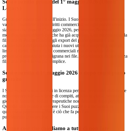
Se si è iscritto prima del 1° maggio 2026 (Utenti
Legacy)
Grazie per essere qui fin dall'inizio. I Suoi termini originari restano
validi — mantiene i pieni diritti commerciali su ogni puzzle creato,
sia prima che dopo il 1° maggio 2026, per sempre. Nessuna
modifica futura ridurrà ciò che ha già acquisito. Una piccola nota: la
filigrana di PuzzleGenio sugli export del piano gratuito è una
caratteristica del prodotto (aiuta i nuovi utenti a scoprirci), non un
limite ai diritti. I Suoi diritti commerciali non dipendono dalla
presenza o assenza della filigrana nei file. Se preferisce export senza
filigrana, Pro è la via più semplice.
Se si è iscritto il 1° maggio 2026 o dopo con il piano
gratuito
I Suoi export sono concessi in licenza per uso personale, didattico e
non commerciale — schede di compiti, attività in classe, serate di
giochi in famiglia, sedute terapeutiche non fatturate: tutto perfetto.
Quando sarà pronto a vendere i Suoi puzzle o a includerli in
qualcosa a pagamento, Pro è ciò che fa per Lei:
puzzlegenio.com/pricing.
Alcune cose che chiediamo a tutti di non fare