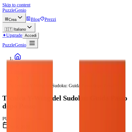
Skip to content
PuzzleGenio
Blog
Prezzi
Crea
🇮🇹
Italiano
✦
Upgrade
Accedi
PuzzleGenio
Blog
Tecnica Y-Wing del Sudoku: Guida Passo dopo Passo
Tecnica Y-Wing del Sudoku: Guida Passo
dopo Passo
PU
PuzzleGenio Team
Jul 8, 2026