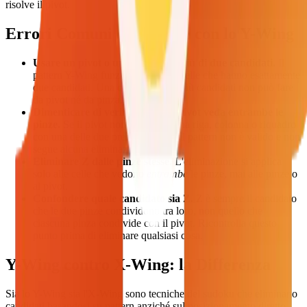
risolve il pivot.
Errori Comuni da Evitare con lo Y-Wing
Usare un pivot o una pinza con più di due candidati.
Il
pattern Y-Wing funziona solo con celle che hanno esattamente
due candidati. Una cella con tre o più candidati non può fare
da pivot né da pinza.
Dimenticare di verificare che il pivot veda entrambe le
pinze.
Se il pivot non condivide una riga, colonna o riquadro
con una delle due presunte pinze, il pattern non è valido e non
segue alcuna eliminazione.
Eliminare Z dalle pinze stesse.
L'eliminazione si applica
solo alle celle che vedono
entrambe
le pinze, mai alle pinze o
al pivot.
Confondere quale candidato sia Z.
Z è sempre il candidato
che le due pinze condividono tra loro, non quello che
ciascuna pinza condivide con il pivot. Ricontrolla questo
punto prima di eliminare qualsiasi cosa.
Y-Wing contro X-Wing: la Differenza
Sia lo Y-Wing sia l'X-Wing sono tecniche del sudoku che eliminano
candidati basandosi su pattern anziché sul posizionamento diretto,