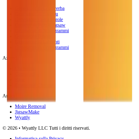
Generatore di Cruciverba
Generatore di Sudoku
Generatore Cerca Parole
Creatore di Puzzle Jigsaw
Generatore di Nonogrammi
Generatore Bingo
Generatore di Labirinti
Generatore di Crittogrammi
Azienda
Chi Siamo
Contattaci
Blog
Estensione Chrome
Amici
Moire Removal
JigsawMake
Wyattly
© 2026 • Wyattly LLC Tutti i diritti riservati.
Informativa sulla Privacy