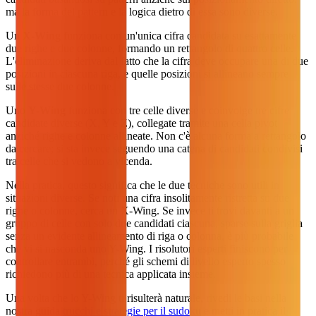
ma la forma del pattern e la logica dietro di essa sono diverse.
Un
X-Wing
funziona con un'unica cifra candidata su esattamente
due righe e due colonne, formando un rettangolo di quattro celle.
L'eliminazione deriva dal fatto che la cifra deve occupare una di due
posizioni in ciascuna riga, e quelle posizioni si allineano sempre
sulle stesse due colonne.
Uno
Y-Wing
funziona con tre celle diverse e coinvolge tre cifre
candidate diverse (X, Y e Z), collegate tramite una cella pivot
anziché righe e colonne allineate. Non c'è alcuna forma a rettangolo
da cercare; si sta invece seguendo una catena di candidati condivisi
tra celle che si vedono a vicenda.
Nella pratica, questo significa che le due tecniche sono utili in
situazioni diverse. Se noti una cifra insolitamente ristretta su due
righe o colonne, cerca un X-Wing. Se invece ti trovi davanti a un
gruppo di celle con solo due candidati ciascuna, sparse sulla griglia
senza un evidente allineamento di riga o colonna, è più probabile
che vi si nasconda uno Y-Wing. I risolutori esperti finiscono per
controllare entrambi, perché gli schemi di livello esperto spesso
richiedono più di una tecnica applicata insieme.
Una volta che lo Y-Wing ti risulterà naturale, rivedi le basi nella
nostra guida
trucchi e strategie per il sudoku
e metti in pratica il