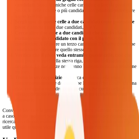
candidati.
Sono le uniche celle candidate a fare da pivot o
pinza; le celle con tre o più candidati non possono partecipare
a uno Y-Wing.
Scegli una di queste celle a due candidati come potenziale
pivot
e annota i suoi due candidati, X e Y.
Cerca altre due celle a due candidati che condividano
esattamente un candidato con il pivot.
Una dovrebbe
condividere X (e avere un terzo candidato Z), l'altra dovrebbe
condividere Y (e avere quello stesso Z).
Verifica che il pivot veda entrambe queste celle
, cioè che
ogni pinza si trovi nella stessa riga, colonna o riquadro 3x3
del pivot. Le due pinze non hanno bisogno di alcuna relazione
tra loro.
Trova la sovrapposizione.
Cerca qualsiasi cella vista
contemporaneamente da entrambe le pinze (che condivida una
riga, colonna o riquadro con ciascuna). Se quella cella di
sovrapposizione elenca attualmente Z tra i candidati, puoi
eliminarlo.
Conviene lavorare la griglia in modo metodico piuttosto che cercare
a caso. Molti risolutori scansionano prima riquadro per riquadro alla
ricerca di celle con esattamente due candidati, perché un pivot è più
utile quando si trova vicino a diverse altre celle ristrette.