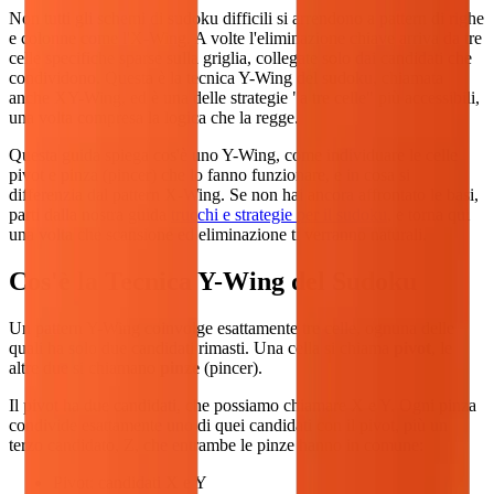
Non tutti gli schemi di sudoku difficili si arrendono a pattern di righe
e colonne come l'X-Wing. A volte l'eliminazione chiave arriva da tre
celle specifiche sparse sulla griglia, collegate solo dai candidati che
condividono. Questa è la tecnica Y-Wing del sudoku, chiamata
anche XY-Wing, ed è una delle strategie "a tre celle" più accessibili,
una volta compresa la logica che la regge.
Questa guida spiega cos'è uno Y-Wing, come individuare le celle
pivot e pinza (pincer) che lo fanno funzionare, e in cosa si
differenzia dal pattern X-Wing. Se non hai ancora affrontato le basi,
parti dalla nostra guida
trucchi e strategie per il sudoku
, e torna qui
una volta che scansione ed eliminazione ti verranno naturali.
Cos'è la Tecnica Y-Wing del Sudoku
Un pattern Y-Wing coinvolge esattamente tre celle, ognuna delle
quali ha solo due candidati rimasti. Una cella si chiama
pivot
, le
altre due si chiamano
pinze
(pincer).
Il pivot ha due candidati, che possiamo chiamare X e Y. Ogni pinza
condivide esattamente uno di quei candidati con il pivot, più un
terzo candidato, Z, che entrambe le pinze hanno in comune:
Pivot: candidati X e Y