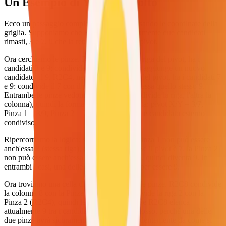
Un Esempio di Y-Wing Svolto
Ecco un passaggio completo della logica usando le coordinate della
griglia. Supponiamo che R4C4 abbia esattamente due candidati
rimasti, 3 e 7, il che la rende un potenziale pivot.
Ora cerchiamo le pinze. R4C8, nella stessa riga del pivot, ha i
candidati 3 e 9: condivide il 3 con il pivot e aggiunge un nuovo
candidato, il 9. R2C4, nella stessa colonna del pivot, ha i candidati 7
e 9: condivide il 7 con il pivot e porta anch'essa quello stesso 9.
Entrambe le pinze vedono il pivot (una condivide la riga, l'altra la
colonna), quindi la forma Y-Wing è completa: pivot X/Y = 3/7,
Pinza 1 = 3/9, Pinza 2 = 7/9, con Z = 9 come candidato esterno
condiviso.
Ripercorriamo la logica: se il pivot è 3, la Pinza 1 non può essere
anch'essa 3 (stessa riga), quindi diventa 9. Se il pivot è 7, la Pinza 2
non può essere anch'essa 7 (stessa colonna), quindi diventa 9. In
entrambi i casi, una delle due pinze finisce per essere 9.
Ora troviamo una cella che vede entrambe le pinze. R2C8 condivide
la colonna 8 con la Pinza 1 (R4C8) e condivide la riga 2 con la
Pinza 2 (R2C4), quindi le vede entrambe. Se R2C8 elenca
attualmente 9 tra i candidati, può essere rimosso, perché una delle
due pinze avrà sicuramente quel 9, indipendentemente da come si