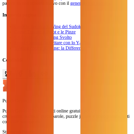
pattern su uno schema nuovo con il
generatore di sudoku
.
In questa pagina
Cos'è la Tecnica Y-Wing del Sudoku
Come Trovare il Pivot e le Pinze
Un Esempio di Y-Wing Svolto
Errori Comuni da Evitare con lo Y-Wing
Y-Wing contro X-Wing: la Differenza
Condividi
PuzzleGenio
PuzzleGenio offre strumenti online gratuiti per creare puzzle. Crea
cruciverba, sudoku, cerca parole, puzzle jigsaw e nonogrammi, tutti
con PDF stampabili.
Strumenti Puzzle