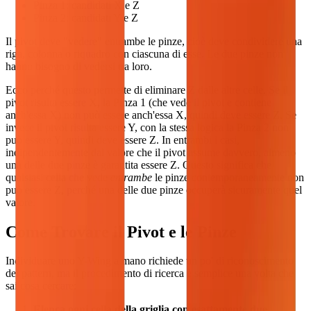
Pinza 1: candidati X e Z
Pinza 2: candidati Y e Z
Il pivot deve "vedere" entrambe le pinze, cioè deve condividere una
riga, colonna o riquadro con ciascuna di esse. Le due pinze non
hanno bisogno di vedersi tra loro.
Ecco perché questo permette di eliminare Z dalle altre celle. Se il
pivot risulta essere X, la Pinza 1 (che vede il pivot e contiene
anch'essa X) non può essere anch'essa X, quindi deve essere Z. Se
invece il pivot risulta essere Y, con la stessa logica la Pinza 2 non
può essere Y, quindi deve essere Z. In entrambi i casi,
indipendentemente dal valore che il pivot assume davvero, almeno
una delle due pinze è garantita essere Z. Questo significa che
qualsiasi cella che vede
entrambe
le pinze contemporaneamente non
può essere Z, perché una delle due pinze occuperà sicuramente quel
valore.
Come Trovare il Pivot e le Pinze
Individuare uno Y-Wing a mano richiede un po' di riconoscimento
dei pattern, ma il procedimento di ricerca è semplice una volta che
sai cosa cercare:
Elenca ogni cella della griglia con esattamente due