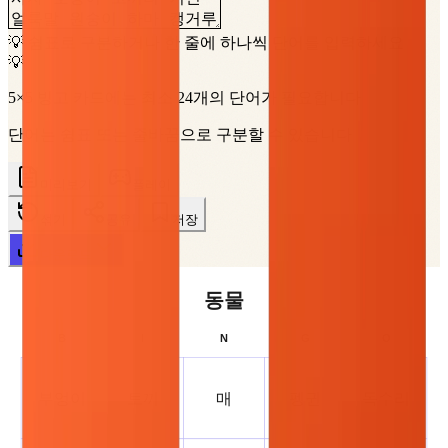
💡 쉼표로 구분하거나 한 줄에 하나씩 단어를 입력하세요
💡
5×5 빙고 카드에는 최소 24개의 단어가 필요합니다
단어는 쉼표 또는 줄바꿈으로 구분할 수 있습니다
미리보기
플레이
섞기
공유
저장
다운로드
동물
B
I
N
G
O
부엉이
토끼
매
펭귄
독수리