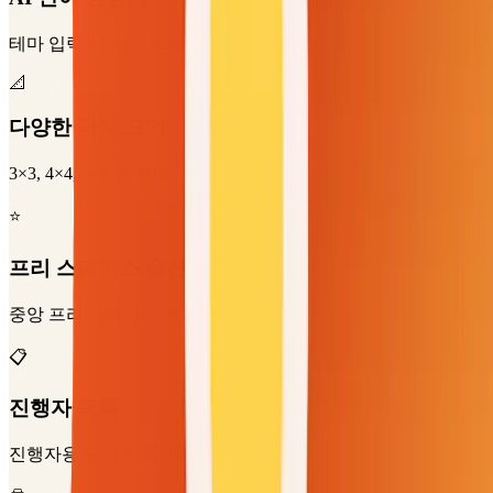
테마 입력 시 AI가 즉시 단어 목록 생성
📐
다양한 격자 크기
3×3, 4×4, 5×5 중 선택
⭐
프리 스페이스 옵션
중앙 프리 스페이스 켜기/끄기
📋
진행자 목록
진행자용 단어 목록 PDF 자동 생성