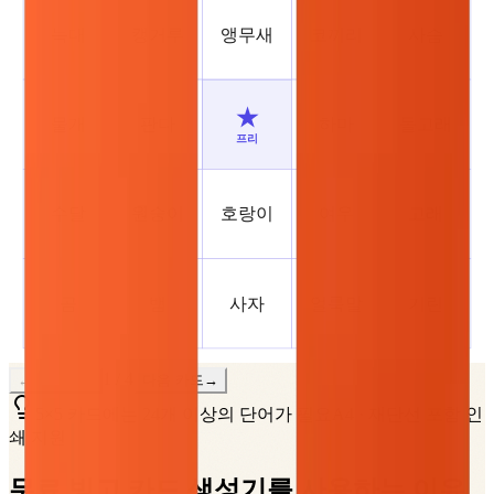
늑대
캥거루
앵무새
코끼리
사슴
★
물개
판다
하마
돌고래
프리
수달
원숭이
호랑이
여우
고래
곰
뱀
사자
얼룩말
기린
1
/
4
←
이전 카드
다음 카드
→
5×5 카드에는 24개 이상의 단어가 필요
A4 · 재단선 포함 인
쇄 지원
무료 빙고 카드 생성기를 사용하는 이유