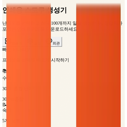
인쇄용 스도쿠 생성기
난이도를 선택하고 최대 100개까지 일괄 생성한 뒤, 정답지가
포함된 인쇄용 PDF를 다운로드하세요
템플릿
설정
외관
빠른 시나리오
프리셋을 선택해 빠르게 시작하기
📚
수업
30개, 혼합 난이도
30
Pgs
혼합
📝
숙제
5개, 보통