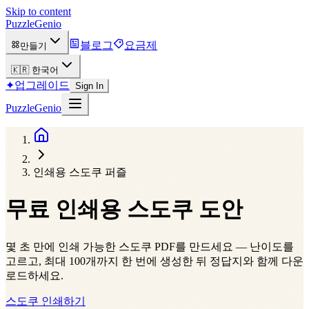
Skip to content
PuzzleGenio
블로그
요금제
만들기
🇰🇷
한국어
✦
업그레이드
Sign In
PuzzleGenio
인쇄용 스도쿠 퍼즐
무료
인쇄용 스도쿠 도안
몇 초 만에 인쇄 가능한 스도쿠 PDF를 만드세요 — 난이도를
고르고, 최대 100개까지 한 번에 생성한 뒤 정답지와 함께 다운
로드하세요.
스도쿠 인쇄하기