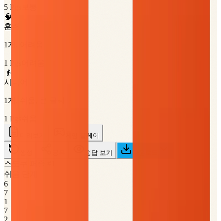
5
Pgs
보통
🧠
훈련
1개, 어려움
1
Pgs
어려움
👴
시니어
1개, 쉬움, 큰 글씨
1
Pgs
쉬움
미리보기
게임 플레이
생성
공유
정답 보기
다운로드
스도쿠 퍼즐 #1
쉬움 단계
6
7
1
7
2