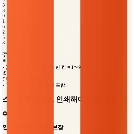
8
3
9
1
6
2
5
8
1
/
4
← 이전
다음 →
💡
빠른 가이드
• 굵은 숫자 = 힌트 숫자
• 빈 칸 = 1〜9 입력
📄
인쇄 정보
• 다운로드에 총 4개 퍼즐 포함
스도쿠를 PDF로 인쇄해야 하는 이유
🖨️
인쇄용 PDF 고화질 보장