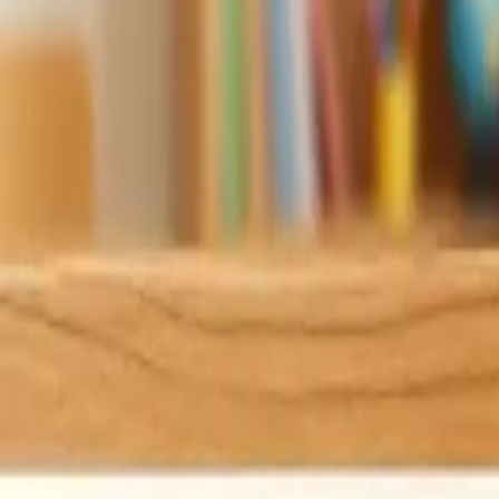
M
?
X
E
7
R
3