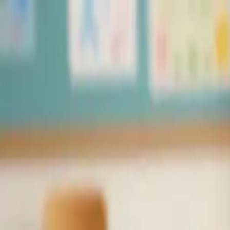
Skip to content
PuzzleGenio
Blog
Precios
Crear
🇪🇸
Español
✦
Mejorar
Iniciar Sesión
PuzzleGenio
A